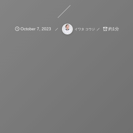
October
7
,
2023
約1分
イワタ コウジ