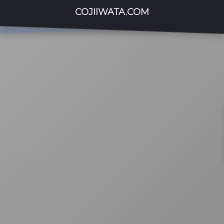
COJIIWATA.COM