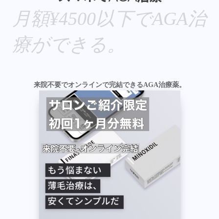
月額¥4500以下でAGA治
療ができる。
来院不要でオンラインで完結できるAGA治療薬。