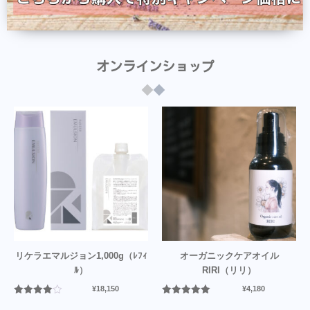
オンラインショップ
リケラエマルジョン1,000g（ﾚﾌｨ
オーガニックケアオイル
ﾙ）
RIRI（リリ）
¥
18,150
¥
4,180
5段階中
5段階中
5.00