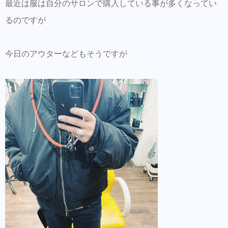
とスムーズに施術可能です。
最近は服は自分のサロンで購入している事が多くなってい
るのですが
同時にこちらもダウンロードして頂き新規登
録しておくとスタイルの保存・カルテの保存
ができます。
今日のアウターなどもそうですが
美容師の方にはこちらもオススメ。SNSプロ
モーション特化型美容師オンラインサロン
【Routine 】メンバー募集中