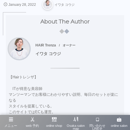
January
28
,
2022
イワタ コウジ
About The Author
HAIR Trenza
オーナー
イワタ コウジ
【Hairトレンザ】
ITが得意な美容師
マンツーマンでお客様にわかりやすい説明、毎日のセットが楽に
なる
スタイルを提案している。
このサイトではECも運営。
エクソソームを使ったエステも開始
オンラインサロン 「Routine」の運営
メニュー
web 予約
online shop
Osaka salon
問い合わせ
online salon
map
LINE＠
ご予約はLINE等でお願いします