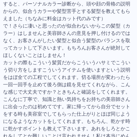
すると、パーソナルカラー診断から、頭や顔の骨格の説明
からの、似合うカラーや髪型苦手とする髪型を教えてもら
えました（ちなみに料金はカット代のみです）
で！さらに凄いと思ったのが似合わないからこの髪型（カ
ラー）はしませんと美容師さんの意見を押し付けるのでは
なく、お客さんがしたい髪型と似合う髪型のバランスを取
ってカットして下さいます。もちろんお客さんが絶対して
ほしくないことはしません！
カットの際もこういう髪質だからこういうハサミでこうい
う切り方をしますこういうアイテムを使いますという説明
をはぼ全ての工程でしてくれます。切る場所が変わったら
一回一回手を止めて後ろ側は鏡を見せてくれながら、こん
な感じで大丈夫ですか？ときちんと確認をしてくれます。
こんなに丁寧で、知識と熱い気持ちをお持ちの美容師さん
に出会ったのは初めてです。家に帰ってから自分でセット
をする時も美容室でしてもらった仕上がりとほぼ同じよう
になるようなカットをしてくれます。もちろん、乾かす時
に乾かすポイントも教えて下さいます。あれをしろとかこ
れをしてとか難しいことは言われません！私は本当にめん