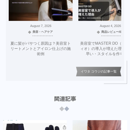
August
7
,
2026
August
4
,
2026
美容・ヘアケア
商品レビュー/EC
夏に髪がパサつく原因は？美容室ト
美容室でMASTER DO（マ
リートメントとアイロン仕上げの施
ィオ）の導入が増えた理由｜
術例
早い・スタイルを作りや
イワタ コウジの記事一覧
関連記事