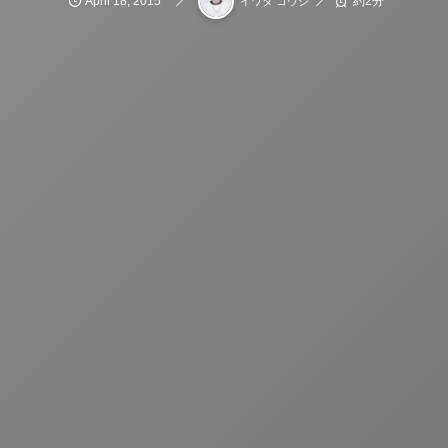
April
18
,
2015
約2分
イワタ コウジ