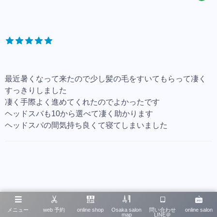
最近暑くなって来たので少し髪の毛をすいてもらって凄く
すっきりしました
凄く手際よく進めてくれたのでよかったです
ヘッドスバも10から選べて凄く助かります
ヘッドスパの間気持ち良くて寝てしまいました
イワタコウジってどんな人？
メニュー
web 予約
online shop
Osaka salon
問い合わせ
online salon
map
LINE＠