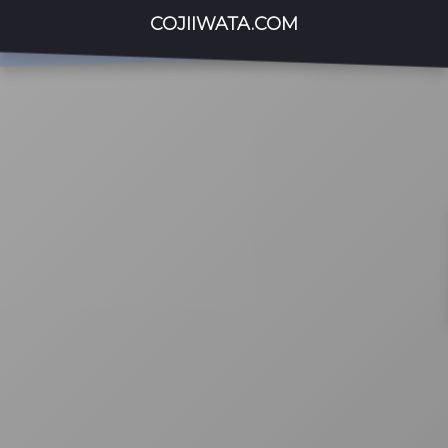
COJIIWATA.COM