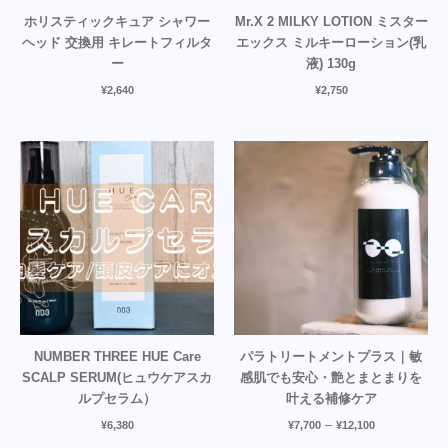
ホリスティックキュア シャワー
Mr.X 2 MILKY LOTION ミスター
ヘッド 交換用 キレートフィルタ
エックス ミルキーローション(乳
ー
液) 130g
¥
2,640
¥
2,750
NUMBER THREE HUE Care
パラトリートメントプラス｜敏
SCALP SERUM(ヒュウケアスカ
感肌でも安心・艶とまとまりを
ルプセラム）
叶える補修ケア
–
¥
6,380
¥
7,700
¥
12,100