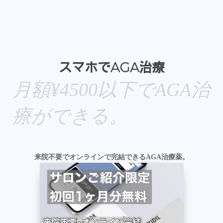
スマホでAGA治療
月額¥4500以下でAGA治
療ができる。
来院不要でオンラインで完結できるAGA治療薬。