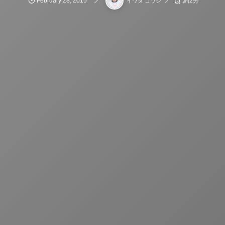
February
28
,
2015
約2分
イワタ コウジ