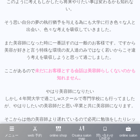
このように考えもしかしたら将来やりたい事は変わるかも知れな
い。
そう思い自分の夢の執行猶予を与える為にも大学に行き色々な人と
出会い、色々な考えを吸収していきました。
また美容師になった時に一番話すのは一般のお客様です。ですから
美容が好きと言う特殊な環境の友人達のみではなく若いからこそ違
う考えを吸収しようと思って過ごしました。
ここがあるので
未だにお客様とする会話は美容師らしくないのかも
知れません。
やはり美容師になりたい
しかし４年間大学で過ごしwスクールで専門学校にも行ってました
が、やはりしたいの美容師だと思い卒業と共に美容師になります。
そこからは他の美容師より遅れているので必死に勉強をしたりレッ
スンをする毎日でした。
メニュー
web 予約
online shop
Osaka salon
問い合わせ
online salon
map
LINE＠
コツコツ時期