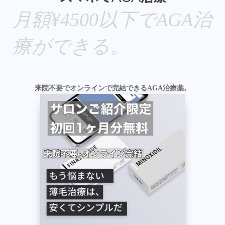
月額¥4500以下でAGA治
療ができる。
来院不要でオンラインで完結できるAGA治療薬。