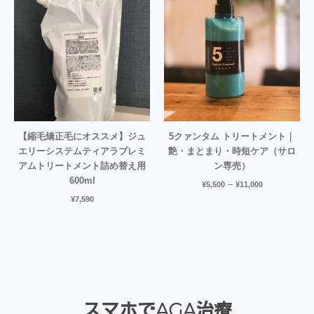
【縮毛矯正毛にオススメ】ジュ
5クァンタム トリートメント｜
エリーシステムティアラプレミ
艶・まとまり・時短ケア（サロ
アムトリートメント詰め替え用
ン専売）
600ml
–
¥
5,500
¥
11,000
¥
7,590
スマホでAGA治療