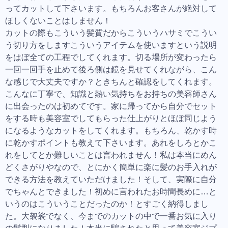
ってカットして下さいます。もちろんお客さんが絶対して
ほしくないことはしません！
カットの際もこういう髪質だからこういうハサミでこうい
う切り方をしますこういうアイテムを使いますという説明
をはぼ全ての工程でしてくれます。切る場所が変わったら
一回一回手を止めて後ろ側は鏡を見せてくれながら、こん
な感じで大丈夫ですか？ときちんと確認をしてくれます。
こんなに丁寧で、知識と熱い気持ちをお持ちの美容師さん
に出会ったのは初めてです。家に帰ってから自分でセット
をする時も美容室でしてもらった仕上がりとほぼ同じよう
になるようなカットをしてくれます。もちろん、乾かす時
に乾かすポイントも教えて下さいます。あれをしろとかこ
れをしてとか難しいことは言われません！私は本当にめん
どくさがりやなので、とにかく簡単に楽に髪のお手入れが
できる方法を教えていただけました！そして、実際に自分
でちゃんとできました！初めに言われたお時間長めに…と
いうのはこういうことだったのか！とすごく納得しまし
た。大袈裟でなく、今までのカットの中で一番お気に入り