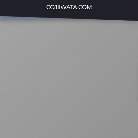
COJIIWATA.COM