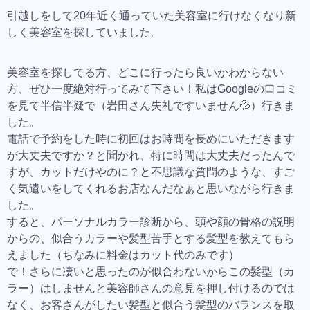
引越しをして20年近く通っていた美容室に行けなくなり新
しく美容室を探していました。
美容室を探してる方、どこに行ったら良いかわからない
方、ぜひ一度絶対行ってみて下さい！私はGoogleの口コミ
を見て半信半疑で（岩田さん失礼ですいません💦）行きま
した。
電話で予約をした時に初回はお時間を長めにいただきます
が大丈夫ですか？と聞かれ、特に時間は大丈夫だったんで
すが、カットだけやのに？と不思議な質問のような、すご
く気遣いをしてくれるお店なんだなぁと思いながら行きま
した。
すると、パーソナルカラー診断から、頭や顔の骨格の説明
からの、似合うカラーや髪型苦手とする髪型を教えてもら
えました（ちなみに料金はカット代のみです）
で！さらに凄いと思ったのが似合わないからこの髪型（カ
ラー）はしませんと美容師さんの意見を押し付けるのでは
なく、お客さんがしたい髪型と似合う髪型のバランスを取