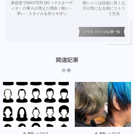
美容室でMASTER DO（マスターデ
朝シャンは頭皮に良くない？
ィオ）の導入が増えた理由｜軽い・
汗が気になる朝にリトリニだ
早い・スタイルを作りやすい
う方法
イワタ コウジの記事一覧
関連記事
美容・ヘアケア
美容・ヘアケア