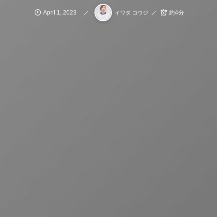
April
1
,
2023
約4分
イワタ コウジ