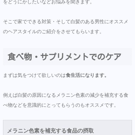
をどうにかしたいなどお悩みを聞きます。
白髪を目立たないようにする髪型はハイライ
トとツイストパーマがオススメ
そこで家でできる対策・そして白髪のある男性にオススメ
のヘアスタイルのご紹介をさせてもらいます。
LINEからのご予約・ご相談・商品購入を受け
付けておりますのでお気軽にお問い合わせ下
さい。
食べ物・サプリメントでのケア
商品だけの購入はオンラインショップからも
可能できます。
まずは気をつけて欲しいのは
食生活になります。
Hair Trenza INTERNATIONAL
初ご来店の方はこちらで事前登録をして頂く
例えば白髪の原因になるメラニン色素の減少を補充する食
とスムーズに施術可能です。
べ物などを意識的にとってもらうのもオススメです。
同時にこちらもダウンロードして頂き新規登
録しておくとスタイルの保存・カルテの保存
ができます。
メラニン色素を補充する食品の摂取