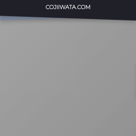
COJIIWATA.COM