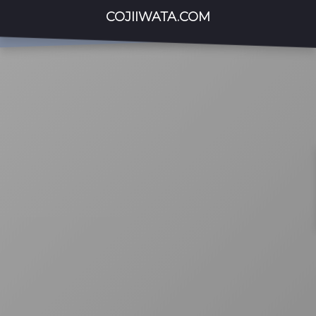
COJIIWATA.COM