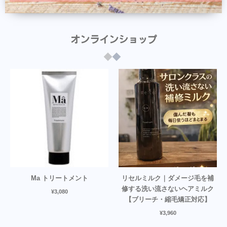
オンラインショップ
Ma トリートメント
リセルミルク｜ダメージ毛を補
修する洗い流さないヘアミルク
¥
3,080
【ブリーチ・縮毛矯正対応】
¥
3,960