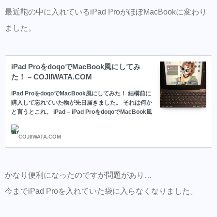
Hair Trenza INTERNATIONAL
最近鞄の中に入れているiPad ProがほぼMacBookに変わり
ました。
初ご来店の方はこちらで事前登録をして頂く
とスムーズに施術可能です。
同時にこちらもダウンロードして頂き新規登
iPad ProをdoqoでMacBook風にしてみ
録しておくとスタイルの保存・カルテの保存
た！ – COJIIWATA.COM
ができます。
iPad ProをdoqoでMacBook風にしてみた！ 結構前に
美容師の方にはこちらもオススメ。SNSプロ
購入して忘れていた物が先日届きました。 それは何か
と言うとこれ。 iPad – iPad ProをdoqoでMacBook風
モーション特化型美容師オンラインサロン
にしてみた！
【Routine 】メンバー募集中
COJIIWATA.COM
かなり便利になったのですが問題があり…
今までiPad Proを入れていた袋に入らなくなりました。