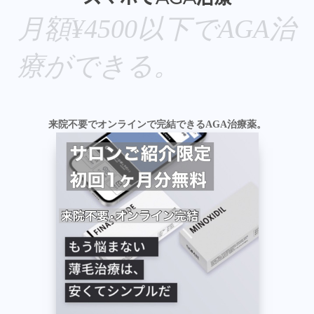
月額¥4500以下でAGA治
療ができる。
来院不要でオンラインで完結できるAGA治療薬。