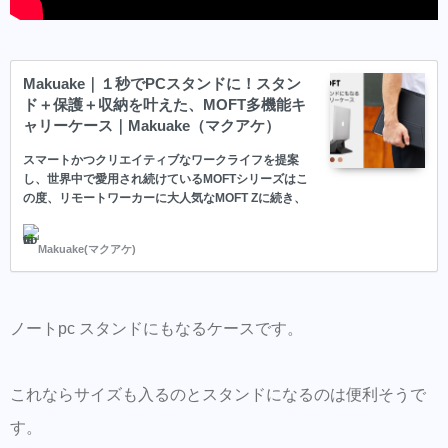
Makuake｜１秒でPCスタンドに！スタン
ド＋保護＋収納を叶えた、MOFT多機能キ
ャリーケース｜Makuake（マクアケ）
スマートかつクリエイティブなワークライフを提案
し、世界中で愛用され続けているMOFTシリーズはこ
の度、リモートワーカーに大人気なMOFT Zに続き、
PCスタンド＋保護ケース＋小物入れをスリムにまと
めた「MOFT多機能キャリーケース」を公開致しま
Makuake(マクアケ)
す！ どんなノートPCでもスタイリッシュに持ち歩け
るMOFTキャリーケースと同時に、MOFT愛用者のお
声を反映し、放熱効率を向上したMOFT PC
ノートpc スタンドにもなるケースです。
これならサイズも入るのとスタンドになるのは便利そうで
す。