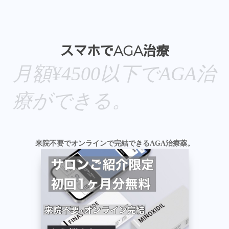
スマホでAGA治療
月額¥4500以下でAGA治
療ができる。
来院不要でオンラインで完結できるAGA治療薬。