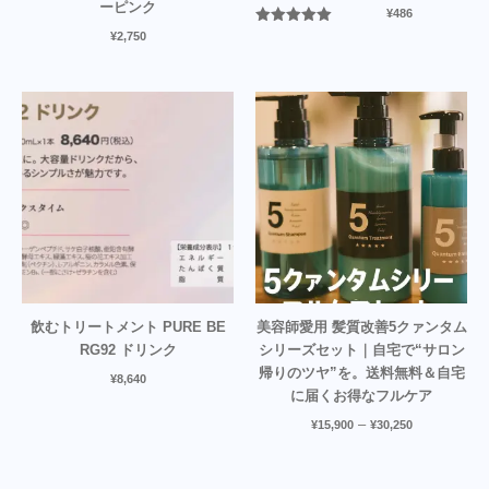
ーピンク
¥
486
5段階中
5.00
¥
2,750
の評価
飲むトリートメント PURE BE
美容師愛用 髪質改善5クァンタム
RG92 ドリンク
シリーズセット｜自宅で“サロン
帰りのツヤ”を。送料無料＆自宅
¥
8,640
に届くお得なフルケア
–
¥
15,900
¥
30,250