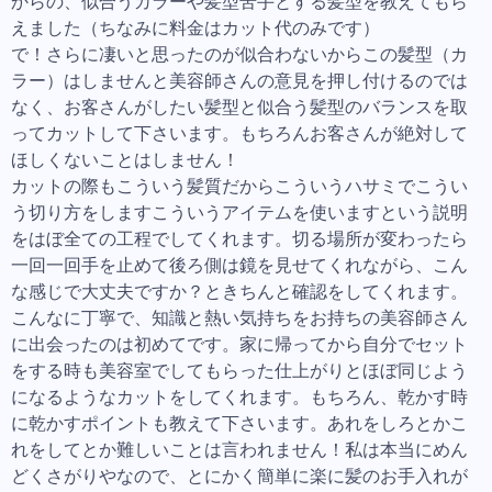
からの、似合うカラーや髪型苦手とする髪型を教えてもら
えました（ちなみに料金はカット代のみです）
で！さらに凄いと思ったのが似合わないからこの髪型（カ
ラー）はしませんと美容師さんの意見を押し付けるのでは
なく、お客さんがしたい髪型と似合う髪型のバランスを取
ってカットして下さいます。もちろんお客さんが絶対して
ほしくないことはしません！
カットの際もこういう髪質だからこういうハサミでこうい
う切り方をしますこういうアイテムを使いますという説明
をはぼ全ての工程でしてくれます。切る場所が変わったら
一回一回手を止めて後ろ側は鏡を見せてくれながら、こん
な感じで大丈夫ですか？ときちんと確認をしてくれます。
こんなに丁寧で、知識と熱い気持ちをお持ちの美容師さん
に出会ったのは初めてです。家に帰ってから自分でセット
をする時も美容室でしてもらった仕上がりとほぼ同じよう
になるようなカットをしてくれます。もちろん、乾かす時
に乾かすポイントも教えて下さいます。あれをしろとかこ
れをしてとか難しいことは言われません！私は本当にめん
どくさがりやなので、とにかく簡単に楽に髪のお手入れが