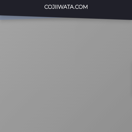
COJIIWATA.COM