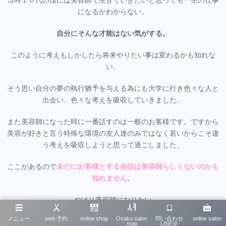
当時１０代の僕には美容師で生きていきたいと思っても一生の仕事
になるかわからない。
自分にそんな才能はない気がする。
このように考えもしかしたら将来やりたい事は変わるかも知れな
い。
そう思い自分の夢の執行猶予を与える為にも大学に行き色々な人と
出会い、色々な考えを吸収していきました。
また美容師になった時に一番話すのは一般のお客様です。ですから
美容が好きと言う特殊な環境の友人達のみではなく若いからこそ違
う考えを吸収しようと思って過ごしました。
ここがあるので
未だにお客様とする会話は美容師らしくないのかも
知れません。
やはり美容師になりたい
しかし４年間大学で過ごしwスクールで専門学校にも行ってました
メニュー
web 予約
online shop
Osaka salon
問い合わせ
online salon
が、やはりしたいの美容師だと思い卒業と共に美容師になります。
map
LINE＠