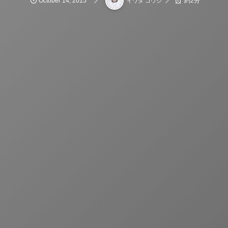
October
14
,
2015
約2分
イワタ コウジ