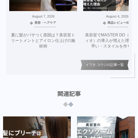
August
7
,
2026
August
4
,
2026
美容・ヘアケア
商品レビュー/EC
夏に髪がパサつく原因は？美容室ト
美容室でMASTER DO（マ
リートメントとアイロン仕上げの施
ィオ）の導入が増えた理由｜
術例
早い・スタイルを作りや
イワタ コウジの記事一覧
関連記事