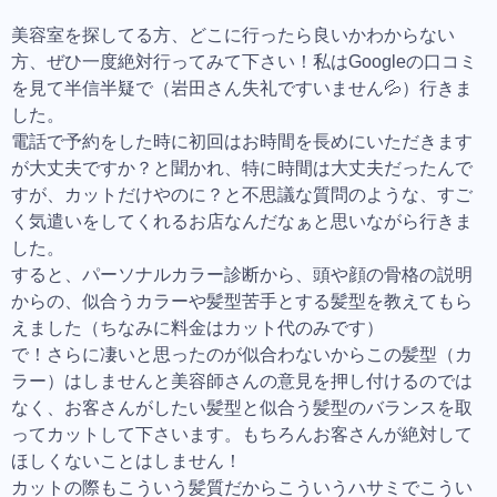
美容室を探してる方、どこに行ったら良いかわからない
方、ぜひ一度絶対行ってみて下さい！私はGoogleの口コミ
を見て半信半疑で（岩田さん失礼ですいません💦）行きま
した。
電話で予約をした時に初回はお時間を長めにいただきます
が大丈夫ですか？と聞かれ、特に時間は大丈夫だったんで
すが、カットだけやのに？と不思議な質問のような、すご
く気遣いをしてくれるお店なんだなぁと思いながら行きま
した。
すると、パーソナルカラー診断から、頭や顔の骨格の説明
からの、似合うカラーや髪型苦手とする髪型を教えてもら
えました（ちなみに料金はカット代のみです）
で！さらに凄いと思ったのが似合わないからこの髪型（カ
ラー）はしませんと美容師さんの意見を押し付けるのでは
なく、お客さんがしたい髪型と似合う髪型のバランスを取
ってカットして下さいます。もちろんお客さんが絶対して
ほしくないことはしません！
カットの際もこういう髪質だからこういうハサミでこうい