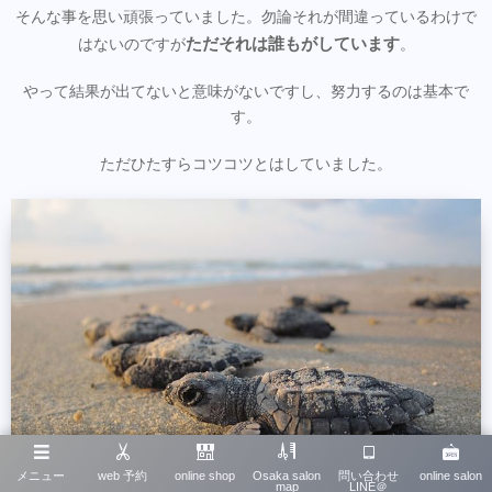
そんな事を思い頑張っていました。勿論それが間違っているわけで
ただそれは誰もがしています
はないのですが
。
やって結果が出てないと意味がないですし、努力するのは基本で
す。
ただひたすらコツコツとはしていました。
メニュー
web 予約
online shop
Osaka salon
問い合わせ
online salon
map
LINE＠