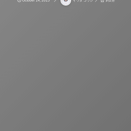
October
14
,
2015
約2分
イワタ コウジ