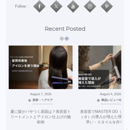
Follow :
Recent Posted
August
7
,
2026
August
4
,
2026
美容・ヘアケア
商品レビュー/EC
夏に髪がパサつく原因は？美容室ト
美容室でMASTER DO（マ
リートメントとアイロン仕上げの施
ィオ）の導入が増えた理由｜
術例
早い・スタイルを作りや