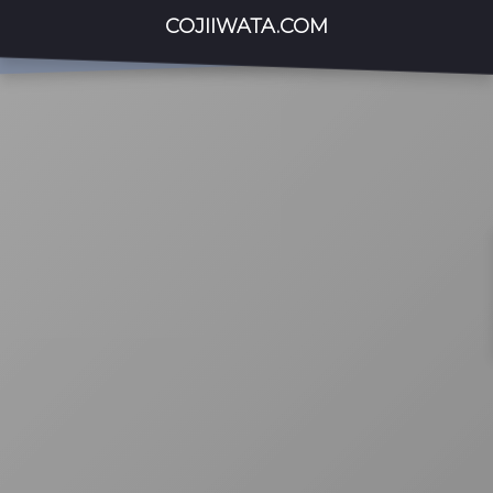
COJIIWATA.COM