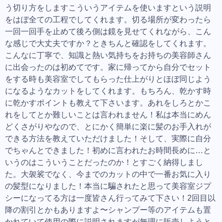
う切り方をしますこういうアイテムを使いますという説明
をはぼ全ての工程でしてくれます。切る場所が変わったら
一回一回手を止めて後ろ側は鏡を見せてくれながら、こん
な感じで大丈夫ですか？ときちんと確認をしてくれます。
こんなに丁寧で、知識と熱い気持ちをお持ちの美容師さん
に出会ったのは初めてです。家に帰ってから自分でセット
をする時も美容室でしてもらった仕上がりとほぼ同じよう
になるようなカットをしてくれます。もちろん、乾かす時
に乾かすポイントも教えて下さいます。あれをしろとかこ
れをしてとか難しいことは言われません！私は本当にめん
どくさがりやなので、とにかく簡単に楽に髪のお手入れが
できる方法を教えていただけました！そして、実際に自分
でちゃんとできました！初めに言われたお時間長めに…と
いうのはこういうことだったのか！とすごく納得しまし
た。大袈裟でなく、今までのカットの中で一番お気に入り
の髪型になりました！本当に騙されたと思って美容室ジプ
シーになってる方は一度皆さん行ってみて下さい！2回目以
降の割引とかもありますよ〜シャンプー等のアイテムも置
かれていて使用の際に説明されますが無理に販売しようと