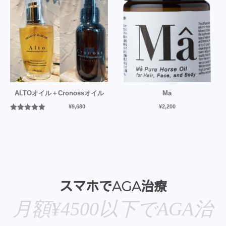
ALTOオイル＋Cronossオイル
Ma
¥
9,680
¥
2,200
5段階中
5.00
の評価
スマホでAGA治療
月額¥4500以下でAGA治