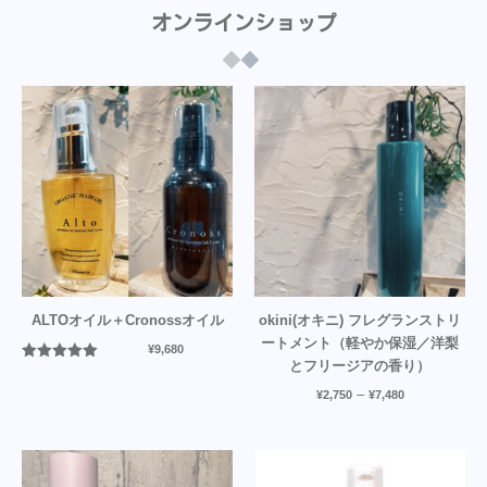
オンラインショップ
ALTOオイル＋Cronossオイル
okini(オキニ) フレグランストリ
ートメント（軽やか保湿／洋梨
¥
9,680
とフリージアの香り）
5段階中
5.00
の評価
–
¥
2,750
¥
7,480