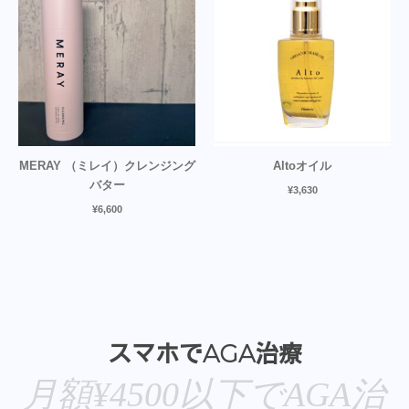
MERAY （ミレイ）クレンジング
Altoオイル
バター
¥
3,630
¥
6,600
スマホでAGA治療
月額¥4500以下でAGA治