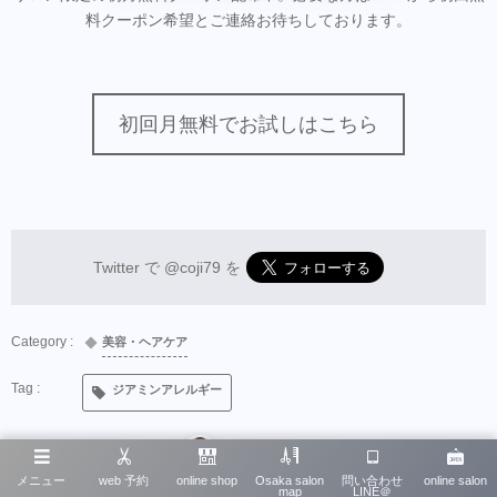
料クーポン希望とご連絡お待ちしております。
初回月無料でお試しはこちら
Twitter で
@coji79
を
美容・ヘアケア
ジアミンアレルギー
September
15
,
2023
イワタ コウジ
メニュー
web 予約
online shop
Osaka salon
問い合わせ
online salon
map
LINE＠