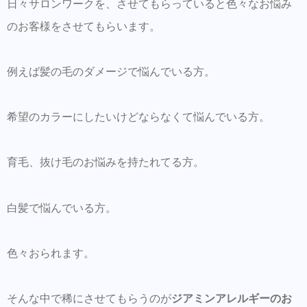
NODIAカラーで白髪染めをしてみる
日々サロンワークを、させてもらっていると色々なお悩み
のお客様をさせてもらいます。
LINEからのご予約・ご相談・商品購入を受け
付けておりますのでお気軽にお問い合わせ下
さい。
例えば髪の毛のダメージで悩んでいる方。
商品だけの購入はオンラインショップからも
可能できます。
希望のカラーにしたいけどならなくて悩んでいる方。
Hair Trenza INTERNATIONAL
育毛、抜け毛のお悩みを持たれてる方。
初ご来店の方はこちらで事前登録をして頂く
とスムーズに施術可能です。
白髪で悩んでいる方。
同時にこちらもダウンロードして頂き新規登
録しておくとスタイルの保存・カルテの保存
ができます。
色々おられます。
美容師の方にはこちらもオススメ。SNSプロ
モーション特化型美容師オンラインサロン
そんな中で稀にさせてもらうのが
ジアミンアレルギーのお
【Routine 】メンバー募集中