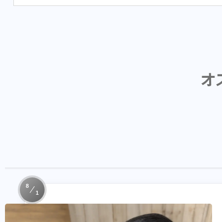
オ
8
1