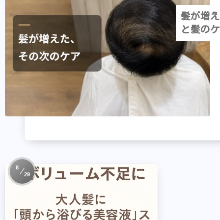
髪が増え
と髪のケ
8
29