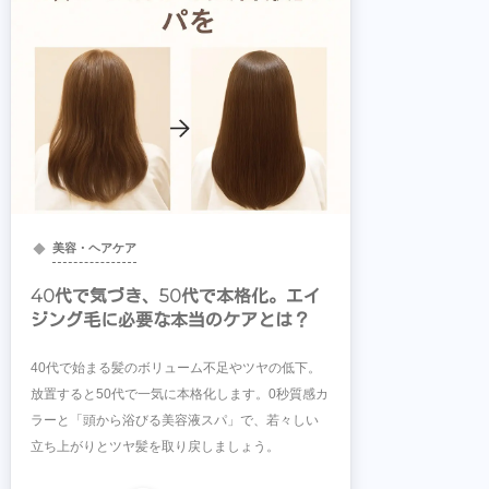
美容・ヘアケア
40代で気づき、50代で本格化。エイ
ジング毛に必要な本当のケアとは？
40代で始まる髪のボリューム不足やツヤの低下。
放置すると50代で一気に本格化します。0秒質感カ
ラーと「頭から浴びる美容液スパ」で、若々しい
立ち上がりとツヤ髪を取り戻しましょう。