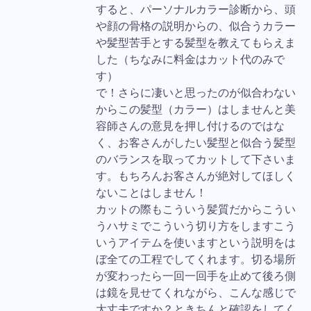
すると、パーソナルカラー診断から、頭
や顔の骨格の説明からの、似合うカラー
や髪型苦手とする髪型を教えてもらえま
した（ちなみに料金はカット代のみで
す）
で！さらに凄いと思ったのが似合わない
からこの髪型（カラー）はしませんと美
容師さんの意見を押し付けるのではな
く、お客さんがしたい髪型と似合う髪型
のバランスを取ってカットして下さいま
す。もちろんお客さんが絶対してほしく
ないことはしません！
カットの際もこういう髪質だからこうい
うハサミでこういう切り方をしますこう
いうアイテムを使いますという説明をは
ぼ全ての工程でしてくれます。切る場所
が変わったら一回一回手を止めて後ろ側
は鏡を見せてくれながら、こんな感じで
大丈夫ですか？ときちんと確認をしてく