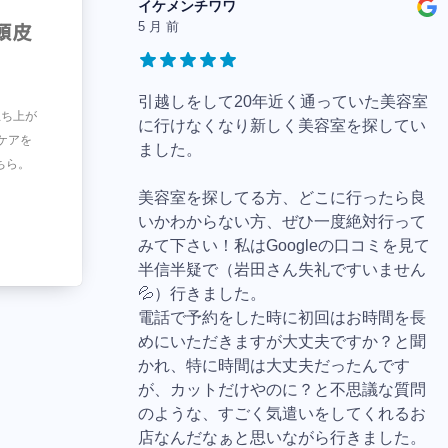
イケメンチワワ
5 月 前
頭皮
引越しをして20年近く通っていた美容室
立ち上が
に行けなくなり新しく美容室を探してい
ケアを
ました。
ちら。
美容室を探してる方、どこに行ったら良
いかわからない方、ぜひ一度絶対行って
みて下さい！私はGoogleの口コミを見て
半信半疑で（岩田さん失礼ですいません
💦）行きました。
電話で予約をした時に初回はお時間を長
めにいただきますが大丈夫ですか？と聞
かれ、特に時間は大丈夫だったんです
が、カットだけやのに？と不思議な質問
のような、すごく気遣いをしてくれるお
店なんだなぁと思いながら行きました。