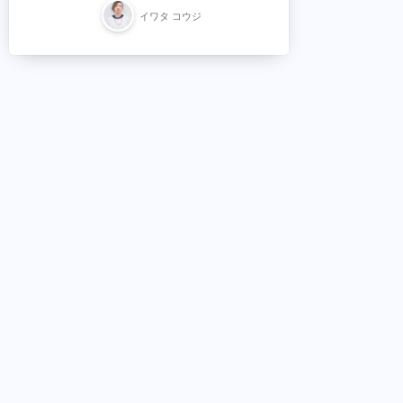
イワタ コウジ