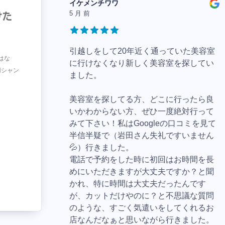
イケメンチワワ
5 月 前
けた
引越しをして20年近く通っていた美容室
はな
に行けなくなり新しく美容室を探してい
用シャン
ました。
美容室を探してる方、どこに行ったら良
いかわからない方、ぜひ一度絶対行って
みて下さい！私はGoogleの口コミを見て
半信半疑で（岩田さん失礼ですいません
💦）行きました。
電話で予約をした時に初回はお時間を長
めにいただきますが大丈夫ですか？と聞
かれ、特に時間は大丈夫だったんです
が、カットだけやのに？と不思議な質問
のような、すごく気遣いをしてくれるお
店なんだなぁと思いながら行きました。