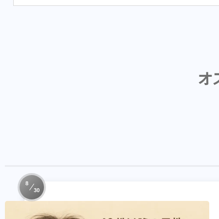
オ
8
30