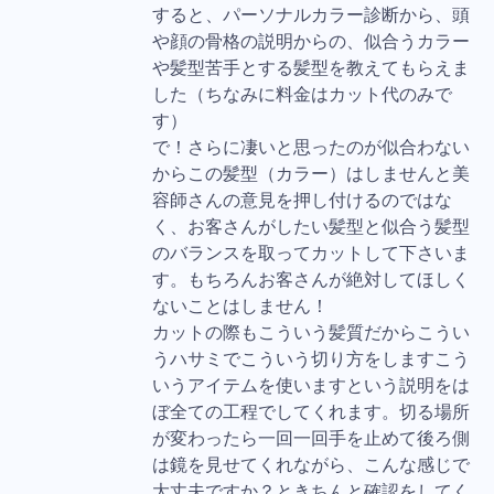
すると、パーソナルカラー診断から、頭
や顔の骨格の説明からの、似合うカラー
や髪型苦手とする髪型を教えてもらえま
した（ちなみに料金はカット代のみで
す）
で！さらに凄いと思ったのが似合わない
からこの髪型（カラー）はしませんと美
容師さんの意見を押し付けるのではな
く、お客さんがしたい髪型と似合う髪型
のバランスを取ってカットして下さいま
す。もちろんお客さんが絶対してほしく
ないことはしません！
カットの際もこういう髪質だからこうい
うハサミでこういう切り方をしますこう
いうアイテムを使いますという説明をは
ぼ全ての工程でしてくれます。切る場所
が変わったら一回一回手を止めて後ろ側
は鏡を見せてくれながら、こんな感じで
大丈夫ですか？ときちんと確認をしてく