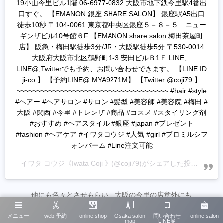
19小山今里ビル1階 06-6977-0832 大阪市地下鉄今里駅4番出
口すぐ。 【EMANON 銀座 SHARE SALON】 銀座駅A5出口
徒歩10秒 〒104-0061 東京都中央区銀座５－８－５ ニュー
ギンザビル10号館６F 【EMANON share salon 梅田茶屋町
店】 阪急・梅田駅徒歩3分/JR・大阪駅徒歩5分 〒530-0014
大阪府大阪市北区鶴野町1-3 安田ビルＢ1Ｆ LINE、
LINE@,Twitterでも予約、お問い合わせできます。 【LINE ID
ji-co 】 【予約LINE@ MYA9271M】 【Twitter @coji79 】
~~~~~~~~~~~~~~~~~~~~~~~~~~~~~~~~~~~~~~ #hair #style
#ヘアー #ヘアサロン #サロン #髪型 #美容師 #美容院 #梅田 #
大阪 #関西 #今里 #トレンザ #商品 #コスメ #スタイリング剤
#おすすめ #ヘアスタイル #銀座 #japan #プレゼント
#fashion #ヘアケア #イワタコウジ #人気 #girl #プロミルシフ
ォンバーム #Line注文可能
イワタ コウジ《Iwata Coji 》
(@coji79)がシェアした投稿 -
202
他にも色々とさせもらい、大阪の今里の店意外にも
梅田茶屋町シェアサロンEMANON
メニュー
web 予約
online shop
Osaka salon
問い合わせ
online salon
map
LINE＠