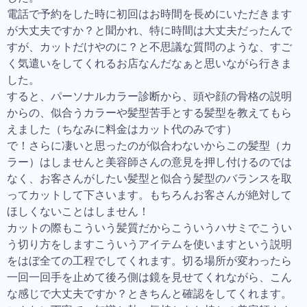
電話で予約をした時に初回はお時間を長めにいただきます
が大丈夫ですか？と聞かれ、特に時間は大丈夫だったんで
すが、カットだけやのに？と不思議な質問のような、すご
く気遣いをしてくれるお店なんだなぁと思いながら行きま
した。
すると、パーソナルカラー診断から、頭や顔の骨格の説明
からの、似合うカラーや髪型苦手とする髪型を教えてもら
えました（ちなみに料金はカット代のみです）
で！さらに凄いと思ったのが似合わないからこの髪型（カ
ラー）はしませんと美容師さんの意見を押し付けるのでは
なく、お客さんがしたい髪型と似合う髪型のバランスを取
ってカットして下さいます。もちろんお客さんが絶対して
ほしくないことはしません！
カットの際もこういう髪質だからこういうハサミでこうい
う切り方をしますこういうアイテムを使いますという説明
をはぼ全ての工程でしてくれます。切る場所が変わったら
一回一回手を止めて後ろ側は鏡を見せてくれながら、こん
な感じで大丈夫ですか？ときちんと確認をしてくれます。