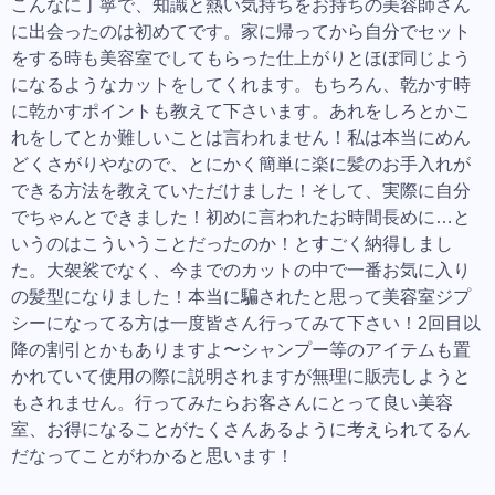
こんなに丁寧で、知識と熱い気持ちをお持ちの美容師さん
に出会ったのは初めてです。家に帰ってから自分でセット
をする時も美容室でしてもらった仕上がりとほぼ同じよう
になるようなカットをしてくれます。もちろん、乾かす時
に乾かすポイントも教えて下さいます。あれをしろとかこ
れをしてとか難しいことは言われません！私は本当にめん
どくさがりやなので、とにかく簡単に楽に髪のお手入れが
できる方法を教えていただけました！そして、実際に自分
でちゃんとできました！初めに言われたお時間長めに…と
いうのはこういうことだったのか！とすごく納得しまし
た。大袈裟でなく、今までのカットの中で一番お気に入り
の髪型になりました！本当に騙されたと思って美容室ジプ
シーになってる方は一度皆さん行ってみて下さい！2回目以
降の割引とかもありますよ〜シャンプー等のアイテムも置
かれていて使用の際に説明されますが無理に販売しようと
もされません。行ってみたらお客さんにとって良い美容
室、お得になることがたくさんあるように考えられてるん
だなってことがわかると思います！