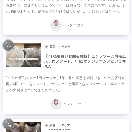
お客様に、美容師として初めて「今日は切らなくて大丈夫です」とお伝えし
た理由があります。髪が増えるだけではない変化とは？詳しくはこちら。
イワタ コウジ
6
美容・ヘアケア
23
【1年後も良い状態を維持】エクソソーム育毛エ
ステ再スタート。年1回のメンテナンスという考
え方
1年前の育毛エステ4回コースから1年。良い状態を維持できていたお客様が
再び4回コースをスタート。ホームケアと定期的なメンテナンス、早めのケ
アの大切さについてまとめました。
イワタ コウジ
3
美容・ヘアケア
28