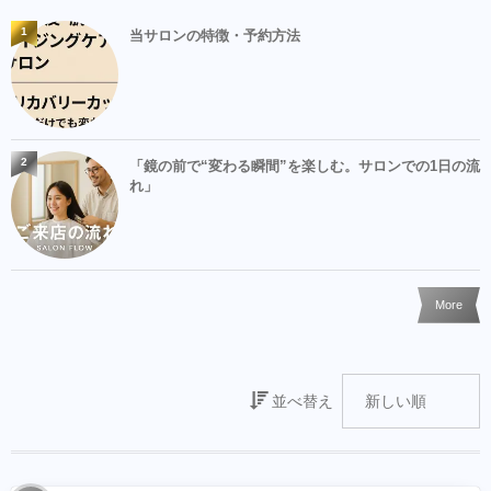
1
当サロンの特徴・予約方法
2
「鏡の前で“変わる瞬間”を楽しむ。サロンでの1日の流
れ」
More
並べ替え