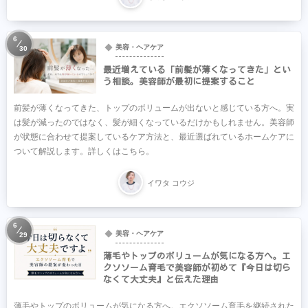
6
美容・ヘアケア
30
最近増えている「前髪が薄くなってきた」とい
う相談。美容師が最初に提案すること
前髪が薄くなってきた、トップのボリュームが出ないと感じている方へ。実
は髪が減ったのではなく、髪が細くなっているだけかもしれません。美容師
が状態に合わせて提案しているケア方法と、最近選ばれているホームケアに
ついて解説します。詳しくはこちら。
イワタ コウジ
6
美容・ヘアケア
29
薄毛やトップのボリュームが気になる方へ。エ
クソソーム育毛で美容師が初めて『今日は切ら
なくて大丈夫』と伝えた理由
薄毛やトップのボリュームが気になる方へ。エクソソーム育毛を継続された