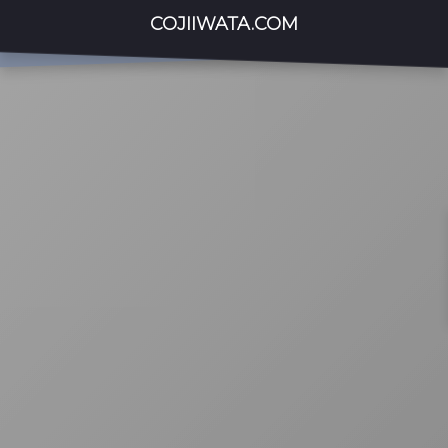
COJIIWATA.COM