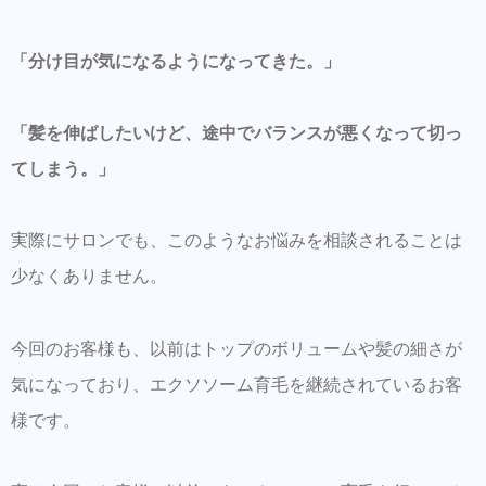
推奨商品
「分け目が気になるようになってきた。」
5クァンタム トリートメント｜艶・まとま
り・時短ケア（サロン専売）
「髪を伸ばしたいけど、途中でバランスが悪くなって切っ
5クァンタムシャンプー｜艶・補修・時短ケ
てしまう。」
ア（サロン専売）
LINEからのご予約・ご相談・商品購入を受け
実際にサロンでも、このようなお悩みを相談されることは
付けておりますのでお気軽にお問い合わせ下
少なくありません。
さい。
商品だけの購入はオンラインショップからも
今回のお客様も、以前はトップのボリュームや髪の細さが
可能できます。
気になっており、エクソソーム育毛を継続されているお客
Hair Trenza INTERNATIONAL
様です。
初ご来店の方はこちらで事前登録をして頂く
とスムーズに施術可能です。