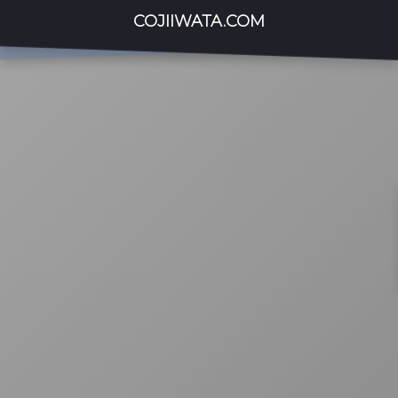
COJIIWATA.COM