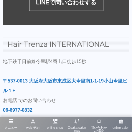
LINEで問い合わせする
Hair Trenza INTERNATIONAL
地下鉄千日前線今里駅4番出口徒歩15秒
〒537-0013 大阪府大阪市東成区大今里南1-1-19小山今里ビ
ル１F
お電話 でのお問い合わせ
06-6977-0832
メニュー
web 予約
online shop
Osaka salon
問い合わせ
online salon
map
LINE＠