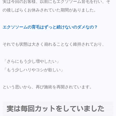
実は今回のお客様、以前にもエクソソーム育毛を行い、そ
同時にこちらもダウンロードして頂き新規登
の後しばらくお休みされていた期間がありました。
録しておくとスタイルの保存・カルテの保存
ができます。
エクソソームの育毛はずっと続けないのダメなの？
美容師の方にはこちらもオススメ。SNSプロ
モーション特化型美容師オンラインサロン
【Routine 】メンバー募集中
それでも状態は大きく崩れることなく維持されており、
「さらにもう少し増やしたい」
「もう少しハリやコシが欲しい」
という思いから、再び施術を再開されています。
実は毎回カットをしていました