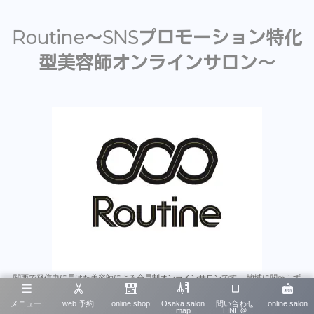
Routine〜SNSプロモーション特化
型美容師オンラインサロン〜
関西で発信力に長けた美容師による会員制オンラインサロンです。 地域に関わらず
「個人発信力」を主に学べます。 スタイリストやアシスタントはもちろんのこと、美
容師のみならず多くの業種にとって為になると思います。 沢山のオンラインサロンが
メニュー
web 予約
online shop
Osaka salon
問い合わせ
online salon
map
LINE＠