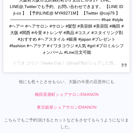
大阪府大阪市北区鶴野町1-3 安田ビルＢ1Ｆ LINE、
LINE@,Twitterでも予約、お問い合わせできます。 【LINE ID
ji-co 】 【予約LINE@ MYA9271M】 【Twitter @coji79 】
~~~~~~~~~~~~~~~~~~~~~~~~~~~~~~~~~~~~~~ #hair #style
#ヘアー #ヘアサロン #サロン #髪型 #美容師 #美容院 #梅田 #
大阪 #関西 #今里 #トレンザ #商品 #コスメ #スタイリング剤
#おすすめ #ヘアスタイル #銀座 #japan #プレゼント
#fashion #ヘアケア #イワタコウジ #人気 #girl #プロミルシフ
ォンバーム #Line注文可能
イワタ コウジ《Iwata Coji 》
(@coji79)がシェアした投稿 -
202
他にも色々とさせもらい、大阪の今里の店意外にも
梅田茶屋町シェアサロンEMANON
東京銀座シェアサロンEMANON
こちらでもご予約頂けるとカットなどをさせてもらうようになりま
した。