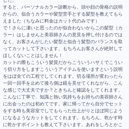
した。
すると、パーソナルカラー診断から、頭や顔の骨格の説明
からの、似合うカラーや髪型苦手とする髪型を教えてもら
えました（ちなみに料金はカット代のみです）
で！さらに凄いと思ったのが似合わないからこの髪型（カ
ラー）はしませんと美容師さんの意見を押し付けるのでは
なく、お客さんがしたい髪型と似合う髪型のバランスを取
ってカットして下さいます。もちろんお客さんが絶対して
ほしくないことはしません！
カットの際もこういう髪質だからこういうハサミでこうい
う切り方をしますこういうアイテムを使いますという説明
をはぼ全ての工程でしてくれます。切る場所が変わったら
一回一回手を止めて後ろ側は鏡を見せてくれながら、こん
な感じで大丈夫ですか？ときちんと確認をしてくれます。
こんなに丁寧で、知識と熱い気持ちをお持ちの美容師さん
に出会ったのは初めてです。家に帰ってから自分でセット
をする時も美容室でしてもらった仕上がりとほぼ同じよう
になるようなカットをしてくれます。もちろん、乾かす時
に乾かすポイントも教えて下さいます。あれをしろとかこ