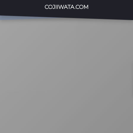
COJIIWATA.COM