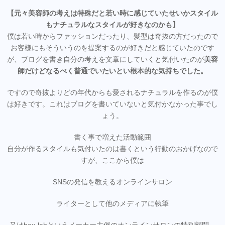
【元々美容師の考えは特殊だと若い時に感じていたせいかスタイル
もナチュラルなスタイルが好きなのかも】
僕は若い時からファッションだったり、髪型は奇抜の方だったので
お客様にもそういうのを提案するのが好きだと感じていたのです
が、ブログを書き自分の考えを文章にしていくと気付いたのが
美容
師だけどなるべく普通でいたいとい根本的な気持ちでした。
ですので奇抜よりどの年代からも愛されるナチュラルを作るのが僕
は好きです。これはブログを書いていないと気付かなかった事でし
ょう。
書く事で増えた活動範囲
自分が作るスタイルも気付いたのは書くという行動のおかげなので
すが、ここから僕は
SNSの発信を教えるオンラインサロン
ライターとして他のメディアに執筆
又はbex-labというメーカー主催のオンラインサロンの特別顧問。