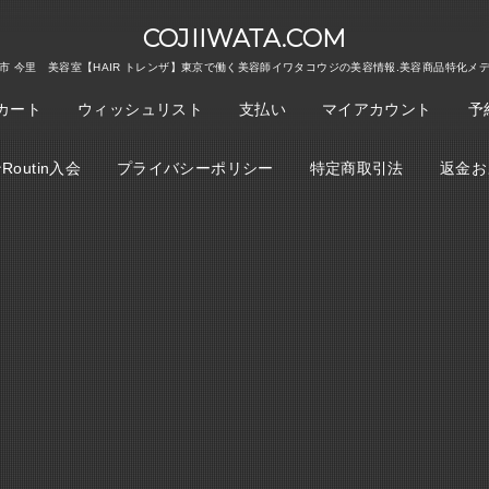
COJIIWATA.COM
市 今里 美容室【HAIR トレンザ】東京で働く美容師イワタコウジの美容情報.美容商品特化メ
カート
ウィッシュリスト
支払い
マイアカウント
予
outin入会
プライバシーポリシー
特定商取引法
返金お