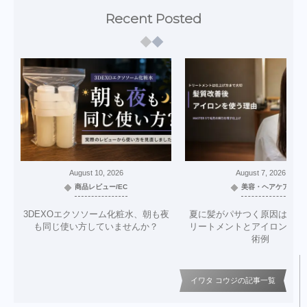
Recent Posted
August
10
,
2026
August
7
,
2026
商品レビュー/EC
美容・ヘアケア
3DEXOエクソソーム化粧水、朝も夜
夏に髪がパサつく原因は？美
も同じ使い方していませんか？
リートメントとアイロン仕上
術例
イワタ コウジの記事一覧