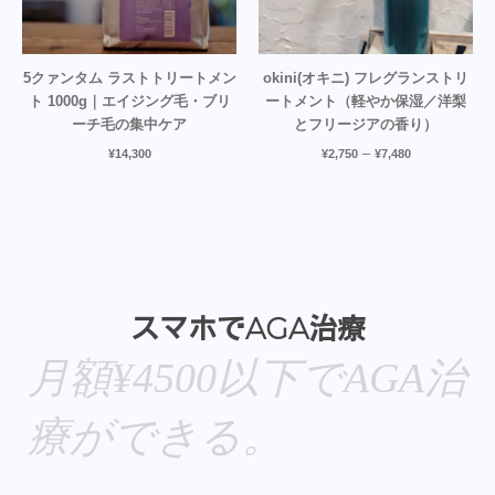
5クァンタム ラストトリートメン
okini(オキニ) フレグランストリ
ト 1000g｜エイジング毛・ブリ
ートメント（軽やか保湿／洋梨
ーチ毛の集中ケア
とフリージアの香り）
–
¥
14,300
¥
2,750
¥
7,480
スマホでAGA治療
月額¥4500以下でAGA治
療ができる。