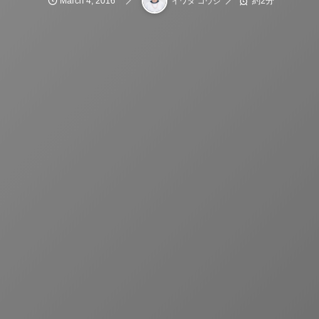
March
4
,
2016
約2分
イワタ コウジ