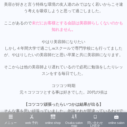
美容が好きと言う特殊な環境の友人達のみではなく若いからこそ違
う考えを吸収しようと思って過ごしました。
ここがあるので
未だにお客様とする会話は美容師らしくないのかも
知れません。
やはり美容師になりたい
しかし４年間大学で過ごしwスクールで専門学校にも行ってました
が、やはりしたいの美容師だと思い卒業と共に美容師になります。
そこからは他の美容師より遅れているので必死に勉強をしたりレッ
スンをする毎日でした。
コツコツ時期
元々コツコツとする事は好きでした。20代の頃は
【コツコツ頑張ったらいつかは結果が出る】
そんな事を思い頑張っていました。勿論それが間違っているわけで
ただそれは誰もがしています
はないのですが
。
メニュー
web 予約
online shop
Osaka salon
問い合わせ
online salon
map
LINE＠