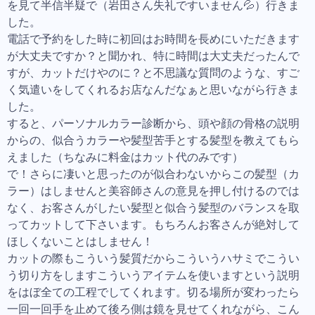
を見て半信半疑で（岩田さん失礼ですいません💦）行きま
した。
電話で予約をした時に初回はお時間を長めにいただきます
が大丈夫ですか？と聞かれ、特に時間は大丈夫だったんで
すが、カットだけやのに？と不思議な質問のような、すご
く気遣いをしてくれるお店なんだなぁと思いながら行きま
した。
すると、パーソナルカラー診断から、頭や顔の骨格の説明
からの、似合うカラーや髪型苦手とする髪型を教えてもら
えました（ちなみに料金はカット代のみです）
で！さらに凄いと思ったのが似合わないからこの髪型（カ
ラー）はしませんと美容師さんの意見を押し付けるのでは
なく、お客さんがしたい髪型と似合う髪型のバランスを取
ってカットして下さいます。もちろんお客さんが絶対して
ほしくないことはしません！
カットの際もこういう髪質だからこういうハサミでこうい
う切り方をしますこういうアイテムを使いますという説明
をはぼ全ての工程でしてくれます。切る場所が変わったら
一回一回手を止めて後ろ側は鏡を見せてくれながら、こん