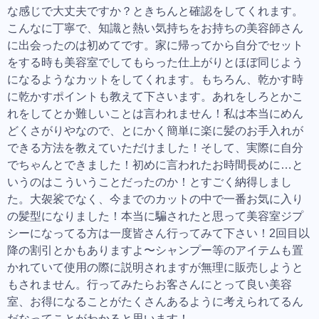
な感じで大丈夫ですか？ときちんと確認をしてくれます。
こんなに丁寧で、知識と熱い気持ちをお持ちの美容師さん
に出会ったのは初めてです。家に帰ってから自分でセット
をする時も美容室でしてもらった仕上がりとほぼ同じよう
になるようなカットをしてくれます。もちろん、乾かす時
に乾かすポイントも教えて下さいます。あれをしろとかこ
れをしてとか難しいことは言われません！私は本当にめん
どくさがりやなので、とにかく簡単に楽に髪のお手入れが
できる方法を教えていただけました！そして、実際に自分
でちゃんとできました！初めに言われたお時間長めに…と
いうのはこういうことだったのか！とすごく納得しまし
た。大袈裟でなく、今までのカットの中で一番お気に入り
の髪型になりました！本当に騙されたと思って美容室ジプ
シーになってる方は一度皆さん行ってみて下さい！2回目以
降の割引とかもありますよ〜シャンプー等のアイテムも置
かれていて使用の際に説明されますが無理に販売しようと
もされません。行ってみたらお客さんにとって良い美容
室、お得になることがたくさんあるように考えられてるん
だなってことがわかると思います！