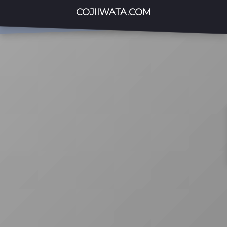
COJIIWATA.COM