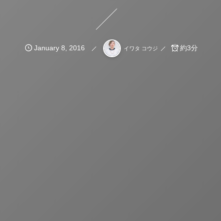
January
8
,
2016
約3分
イワタ コウジ