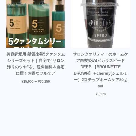
美容師愛用 髪質改善5クァンタム
サロンクオリティーのホームケ
シリーズセット｜自宅で“サロン
ア白髪染め!ピカラスピード
帰りのツヤ”を。送料無料＆自宅
DEEP 【BROUNETTE
に届くお得なフルケア
BROWN】＋chermy(シェルミ
ー）2ステップホームケア80ｇ
–
¥
15,900
¥
30,250
set
¥
5,170