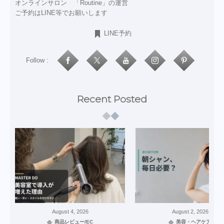
オンラインサロン 「Routine」の運営
ご予約はLINE等でお願いします
LINE予約
Follow :
Recent Posted
August
4
,
2026
August
2
,
2026
商品レビュー/EC
美容・ヘアケア