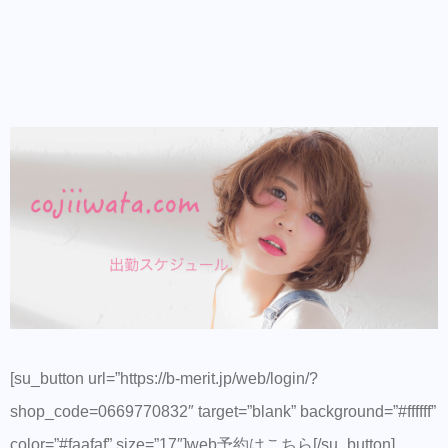
[su_button url=”https://b-merit.jp/web/login/?
shop_code=0669770832″ target=”blank” background=”#ffffff”
color=”#faafaf” size=”17″]web予約はこちら[/su_button]