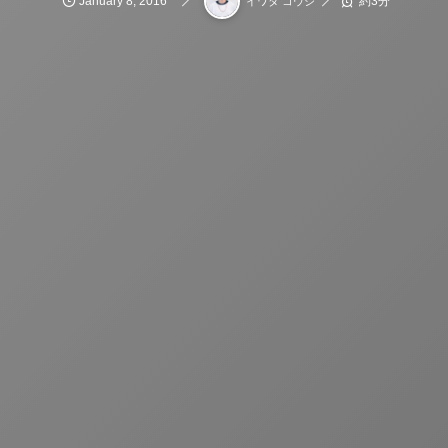
January
8
,
2016
約3分
イワタ コウジ