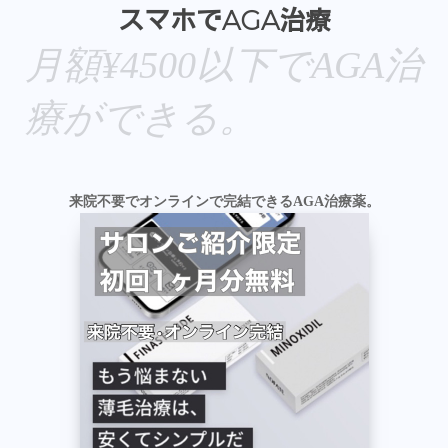
スマホでAGA治療
月額¥4500以下でAGA治
療ができる。
来院不要でオンラインで完結できるAGA治療薬。