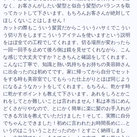
なく、お客さんがしたい髪型と似合う髪型のバランスを取
ってカットして下さいます。もちろんお客さんが絶対して
ほしくないことはしません！
カットの際もこういう髪質だからこういうハサミでこうい
う切り方をしますこういうアイテムを使いますという説明
をはぼ全ての工程でしてくれます。切る場所が変わったら
一回一回手を止めて後ろ側は鏡を見せてくれながら、こん
な感じで大丈夫ですか？ときちんと確認をしてくれます。
こんなに丁寧で、知識と熱い気持ちをお持ちの美容師さん
に出会ったのは初めてです。家に帰ってから自分でセット
をする時も美容室でしてもらった仕上がりとほぼ同じよう
になるようなカットをしてくれます。もちろん、乾かす時
に乾かすポイントも教えて下さいます。あれをしろとかこ
れをしてとか難しいことは言われません！私は本当にめん
どくさがりやなので、とにかく簡単に楽に髪のお手入れが
できる方法を教えていただけました！そして、実際に自分
でちゃんとできました！初めに言われたお時間長めに…と
いうのはこういうことだったのか！とすごく納得しまし