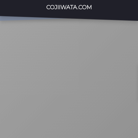
COJIIWATA.COM