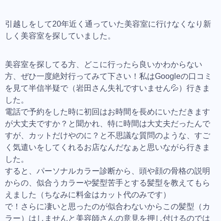
引越しをして20年近く通っていた美容室に行けなくなり新
しく美容室を探していました。
美容室を探してる方、どこに行ったら良いかわからない
方、ぜひ一度絶対行ってみて下さい！私はGoogleの口コミ
を見て半信半疑で（岩田さん失礼ですいません💦）行きま
した。
電話で予約をした時に初回はお時間を長めにいただきます
が大丈夫ですか？と聞かれ、特に時間は大丈夫だったんで
すが、カットだけやのに？と不思議な質問のような、すご
く気遣いをしてくれるお店なんだなぁと思いながら行きま
した。
すると、パーソナルカラー診断から、頭や顔の骨格の説明
からの、似合うカラーや髪型苦手とする髪型を教えてもら
えました（ちなみに料金はカット代のみです）
で！さらに凄いと思ったのが似合わないからこの髪型（カ
ラー）はしませんと美容師さんの意見を押し付けるのでは