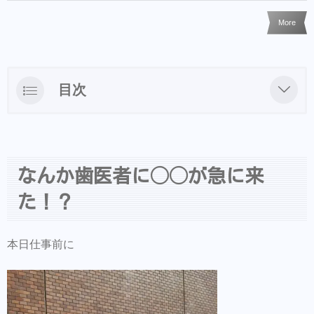
More
目次
なんか歯医者に◯◯が急に来た！？
歯医者に鳴り響く聞きなれない音とは？
なんか歯医者に◯◯が急に来
するとそこには！？
た！？
どうやら天神祭のご祈祷だったらしいです
天神祭に行かれる方の着付けセットも受け付
本日仕事前に
けしてます。