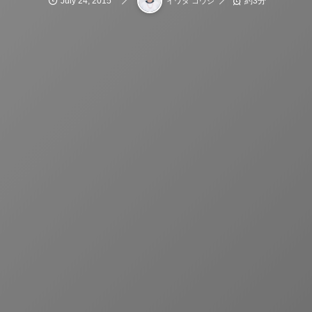
July
24
,
2015
約3分
イワタ コウジ