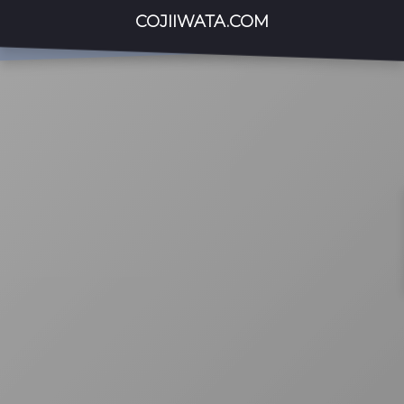
COJIIWATA.COM