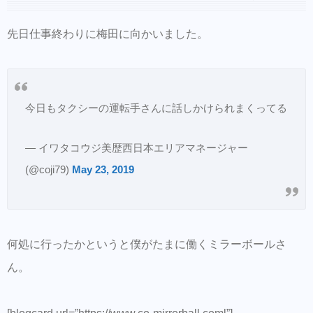
買えるようになりました
【EMANON 銀座 SHARE SALON】
先日仕事終わりに梅田に向かいました。
【EMANON share salon 梅田茶屋町店】
ご来店前のカルテの事前登録が時短でオスス
メ！
今日もタクシーの運転手さんに話しかけられまくってる
同時にこちらもダウンロードして頂き新規登
録すると予約も出来ます。
— イワタコウジ美歴西日本エリアマネージャー
(@coji79)
May 23, 2019
美容師の方にはこちらもオススメ。SNSプロ
モーション特化型美容師オンラインサロン
【Routine 】メンバー募集中
何処に行ったかというと僕がたまに働くミラーボールさ
ん。