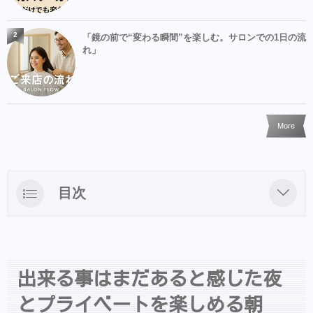
2
「鏡の前で“変わる瞬間”を楽しむ。サロンでの1日の流
れ」
More
目次
出来る事はまだあると感じた夜とプライベー
トを楽しめる朝
プライペートの時間も作る
出来る事はまだあると感じた夜
&COシャンプー・ヘアアクセ等はBASEでも
とプライベートを楽しめる朝