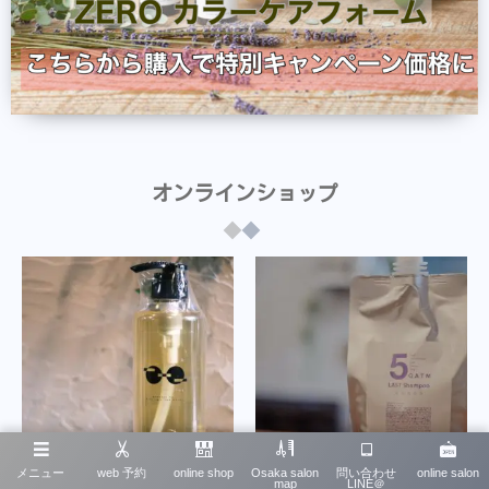
オンラインショップ
メニュー
web 予約
online shop
Osaka salon
問い合わせ
online salon
map
LINE＠