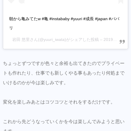
朝から亀みてたw #亀 #instababy #yuuri #成長 #japan #パパ
リ
岩田 悠里
さん(@yuuri_iwata)がシェアした投稿 –
2019年 5月月23日午後6時42分PDT
ちょっとずつですが色々と余裕も出てきたのでプライベー
トも作れたり、仕事でも新しくやる事もあったり何処まで
いけるのかが今は楽しみです。
変化を楽しみあとはコツコツとそれをするだけです。
これから先どうなっていくかを今は楽しんでみようと思い