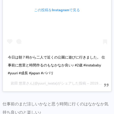
この投稿をInstagramで見る
今日は朝７時から二人で近くの公園に遊びに行きました。 仕
事前に悠里と時間作るのもなかなか良い♪ #2歳 #instababy
#yuuri #成長 #japan #パパリ
岩田 悠里
さん(@yuuri_iwata)がシェアした投稿 –
2019年 5月月23日午後6時41分PDT
仕事前のまだ涼しいかなと思う時間に行くのはなかなか気
持ち良いのと楽しい♪