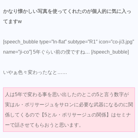
かなり懐かしい写真を使ってくれたのが個人的に気に入っ
てますw
[speech_bubble type=”ln-flat” subtype=”R1″ icon=”co-ji3.jpg”
name=”ji-co”] 5年ぐらい前の僕ですね… [/speech_bubble]
いやぁ色々変わったなと……
人は5年で変わる事を思い出したのとこの5と言う数字が
実はル・ポリサージュをサロンに必要な武器になるのに関
係してくるので【5とル・ポリサージュの関係】はセミナ
ーで話させてもらおうと思います。