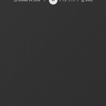
October
24
,
2018
約4分
イワタ コウジ