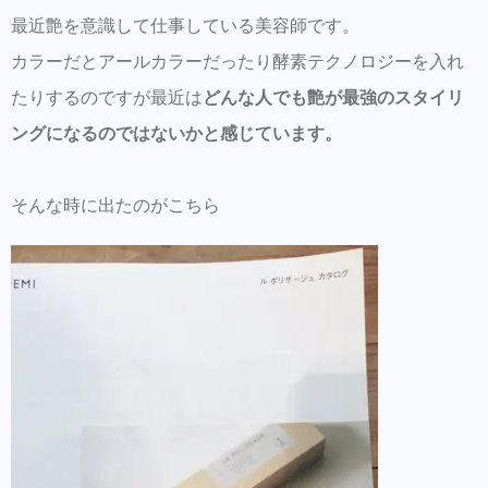
最近艶を意識して仕事している美容師です。
LINEでのご質問、ネット予約、出勤状況は
カラーだとアールカラーだったり酵素テクノロジーを入れ
こちらからどうぞ
たりするのですが最近は
どんな人でも艶が最強のスタイリ
各SNSアカウントはこちら
ングになるのではないかと感じています。
ヘアアクセ等はBASEでも買えるようにな
りました
そんな時に出たのがこちら
ご来店前のカルテの事前登録が時短でオス
スメ！
美容師の方にはこちらもオススメ。SNSプ
ロモーション特化型美容師オンラインサロ
ン【Routine 】メンバー募集中
行動を起こすまでのプロセスを勉強したい
方にはこちらもオススメ< 新しい考えをつ
ぶやくオンラインサロン 【Next Stage】メ
ンバー募集中