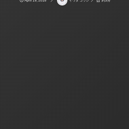
April
19
,
2018
約3分
イワタ コウジ