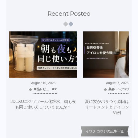
Recent Posted
August
10
,
2026
August
7
,
2026
商品レビュー/EC
美容・ヘアケア
3DEXOエクソソーム化粧水、朝も夜
夏に髪がパサつく原因は？美
も同じ使い方していませんか？
リートメントとアイロン仕上
術例
イワタ コウジの記事一覧