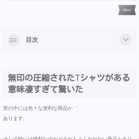
More
目次
無印の圧縮されたTシャツがある意味凄すぎ
て驚いた
ヘアアクセ等はBASEでも買えるようになり
無印の圧縮されたTシャツがある
ました
意味凄すぎて驚いた
VALUでお得なクーポンゲット
ご来店前のカルテの事前登録が時短でオスス
世の中には色々な便利な商品か゛
メ！
あります。
美容師の方にはこちらもオススメ。SNSプロ
モーション特化型美容師オンラインサロン
そして時には便利なのかどうかもよくわかない商品もあり