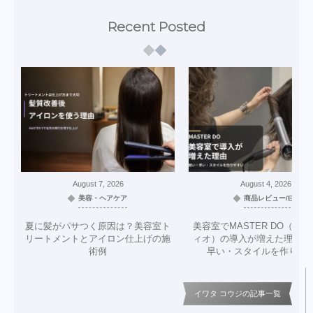
Recent Posted
August
7
,
2026
August
4
,
2026
美容・ヘアケア
商品レビュー/EC
夏に髪がパサつく原因は？美容室ト
美容室でMASTER DO（マ
リートメントとアイロン仕上げの施
ィオ）の導入が増えた理由｜
術例
早い・スタイルを作りや
イワタ コウジの記事一覧