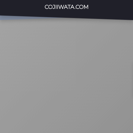
COJIIWATA.COM