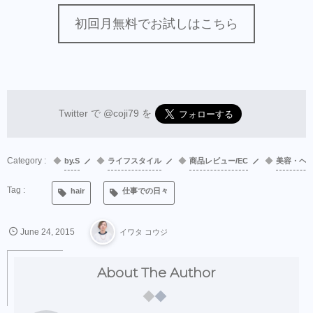
初回月無料でお試しはこちら
Twitter で
@coji79
を
by.S
ライフスタイル
商品レビュー/EC
美容・ヘ
hair
仕事での日々
June
24
,
2015
イワタ コウジ
About The Author