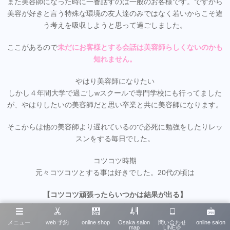
また美容師になった時に一番話すのは一般のお客様です。ですから
美容が好きと言う特殊な環境の友人達のみではなく若いからこそ違
う考えを吸収しようと思って過ごしました。
ここがあるので
未だにお客様とする会話は美容師らしくないのかも
知れません。
やはり美容師になりたい
しかし４年間大学で過ごしwスクールで専門学校にも行ってました
が、やはりしたいの美容師だと思い卒業と共に美容師になります。
そこからは他の美容師より遅れているので必死に勉強をしたりレッ
スンをする毎日でした。
コツコツ時期
元々コツコツとする事は好きでした。20代の頃は
【コツコツ頑張ったらいつかは結果が出る】
そんな事を思い頑張っていました。勿論それが間違っているわけで
ただそれは誰もがしています
はないのですが
。
メニュー
web 予約
online shop
Osaka salon
問い合わせ
online salon
map
LINE＠