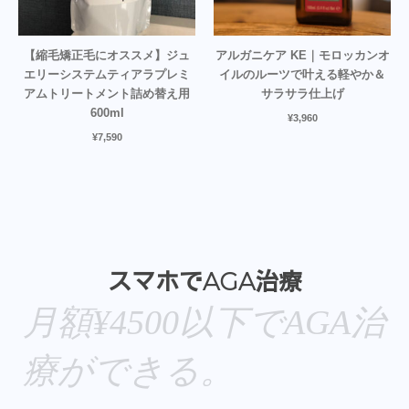
【縮毛矯正毛にオススメ】ジュ
アルガニケア KE｜モロッカンオ
エリーシステムティアラプレミ
イルのルーツで叶える軽やか＆
アムトリートメント詰め替え用
サラサラ仕上げ
600ml
¥
3,960
¥
7,590
スマホでAGA治療
月額¥4500以下でAGA治
療ができる。