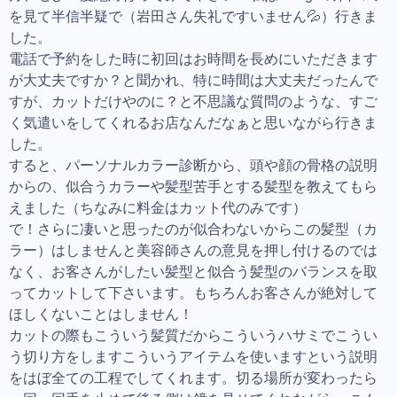
を見て半信半疑で（岩田さん失礼ですいません💦）行きま
した。
電話で予約をした時に初回はお時間を長めにいただきます
が大丈夫ですか？と聞かれ、特に時間は大丈夫だったんで
すが、カットだけやのに？と不思議な質問のような、すご
く気遣いをしてくれるお店なんだなぁと思いながら行きま
した。
すると、パーソナルカラー診断から、頭や顔の骨格の説明
からの、似合うカラーや髪型苦手とする髪型を教えてもら
えました（ちなみに料金はカット代のみです）
で！さらに凄いと思ったのが似合わないからこの髪型（カ
ラー）はしませんと美容師さんの意見を押し付けるのでは
なく、お客さんがしたい髪型と似合う髪型のバランスを取
ってカットして下さいます。もちろんお客さんが絶対して
ほしくないことはしません！
カットの際もこういう髪質だからこういうハサミでこうい
う切り方をしますこういうアイテムを使いますという説明
をはぼ全ての工程でしてくれます。切る場所が変わったら