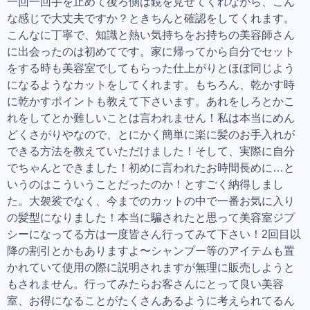
一回一回手を止めて後ろ側は鏡を見せてくれながら、こん
な感じで大丈夫ですか？ときちんと確認をしてくれます。
こんなに丁寧で、知識と熱い気持ちをお持ちの美容師さん
に出会ったのは初めてです。家に帰ってから自分でセット
をする時も美容室でしてもらった仕上がりとほぼ同じよう
になるようなカットをしてくれます。もちろん、乾かす時
に乾かすポイントも教えて下さいます。あれをしろとかこ
れをしてとか難しいことは言われません！私は本当にめん
どくさがりやなので、とにかく簡単に楽に髪のお手入れが
できる方法を教えていただけました！そして、実際に自分
でちゃんとできました！初めに言われたお時間長めに…と
いうのはこういうことだったのか！とすごく納得しまし
た。大袈裟でなく、今までのカットの中で一番お気に入り
の髪型になりました！本当に騙されたと思って美容室ジプ
シーになってる方は一度皆さん行ってみて下さい！2回目以
降の割引とかもありますよ〜シャンプー等のアイテムも置
かれていて使用の際に説明されますが無理に販売しようと
もされません。行ってみたらお客さんにとって良い美容
室、お得になることがたくさんあるように考えられてるん