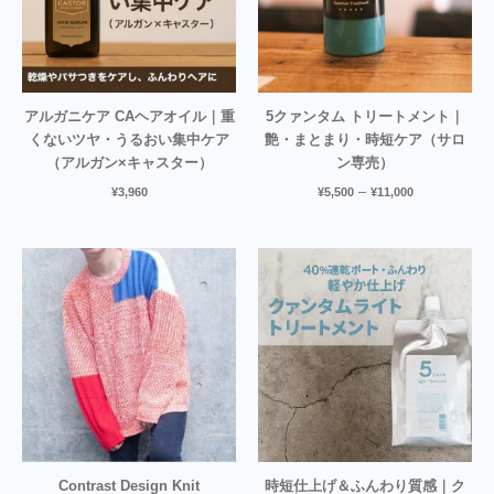
アルガニケア CAヘアオイル｜重
5クァンタム トリートメント｜
くないツヤ・うるおい集中ケア
艶・まとまり・時短ケア（サロ
（アルガン×キャスター）
ン専売）
–
¥
3,960
¥
5,500
¥
11,000
Contrast Design Knit
時短仕上げ＆ふんわり質感｜ク