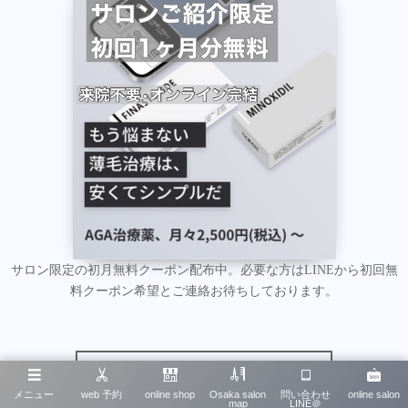
サロン限定の初月無料クーポン配布中。必要な方はLINEから初回無
料クーポン希望とご連絡お待ちしております。
初回月無料でお試しはこちら
メニュー
web 予約
online shop
Osaka salon
問い合わせ
online salon
map
LINE＠