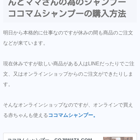
んとママさんの為のシャンプー
使用量も少量で大丈夫
ココマムシャンプーの購入方法
子供のお風呂の時間、その後が大変な奥様は
お試しください。
明日から本格的に仕事なのですが休みの間も商品のご注文
ココマムシャンプーのご購入はオンラインシ
などが来ています。
ョップでも可能
LINEからのご予約・ご相談・商品購入を受け
現在休みですが欲しい商品がある人はLINEだったりでご注
付けておりますのでお気軽にお問い合わせ下
文、又はオンラインショップからのご注文ができたりしま
さい。
す。
商品だけの購入はオンラインショップからも
可能できます。
そんなオンラインショップなのですが、オンラインで買え
Hair Trenza INTERNATIONAL
る赤ちゃんも使える
ココマムシャンプー。
初ご来店の方はこちらで事前登録をして頂く
とスムーズに施術可能です。