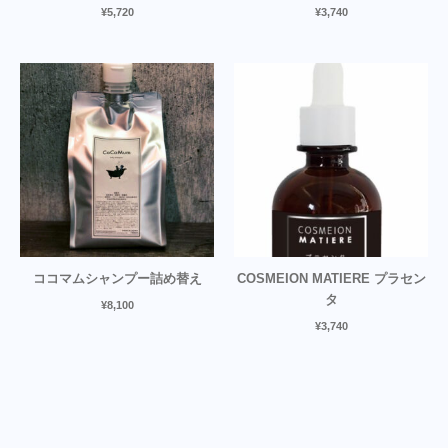
¥
5,720
¥
3,740
ココマムシャンプー詰め替え
COSMEION MATIERE プラセン
タ
¥
8,100
¥
3,740