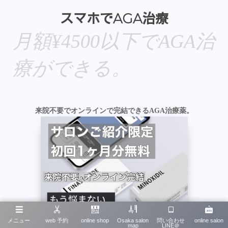
スマホでAGA治療
月額¥4500以下でAGA治
療ができる。
来院不要でオンラインで完結できるAGA治療薬。
メニュー
web 予約
online shop
Osaka salon
問い合わせ
online salon
map
LINE＠