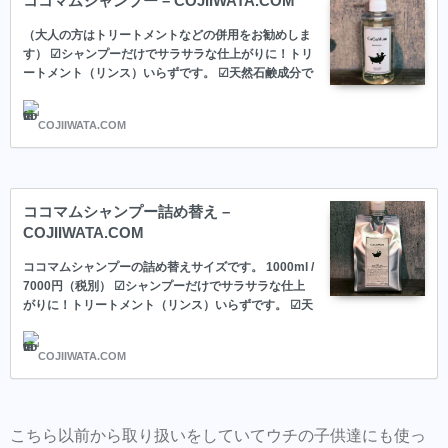
ココマムシャンプー – COJIIWATA.COM
同時にこちらもダウンロードして頂き新規登
録しておくとスタイルの保存・カルテの保存
（大人の方はトリートメントなどの併用をお勧めしま
す） ☑︎シャンプーだけでサラサラな仕上がりに！トリ
ができます。
ートメント（リンス）いらずです。 ☑︎天然石鹸成分で
汗っかきな子供の頭皮の汚れも潤いを保ちながら落と
美容師の方にはこちらもオススメ。SNSプロ
します。 ☑︎乾かすのが抜群に早くなります。 ☑︎目に入
モーション特化型美容師オンラインサロン
COJIIWATA.COM
ってもしみにくい弱酸性です。 プラセンタオイル配合
【Routine 】メンバー募集中
プラセンタとは20種類のアミノ酸と脂質で構成されて
いて、「成長促進因子」と呼ばれる成分を多く含んで
いるため、髪の毛に必要なタンパク質、脂質、水分を
同時に補う事が出来ます。 万能の美容成分と言われて
ココマムシャンプー詰め替え –
もいます。 サポニン 洗髪用石鹸ハーブで、天然のサ
COJIIWATA.COM
ポニンを多く含んでおり、頭皮にやさしく、きめ細か
な泡立ちの天然洗浄成分です。
ココマムシャンプーの詰め替えサイズです。 1000ml /
7000円（税別） ☑︎シャンプーだけでサラサラな仕上
がりに！トリートメント（リンス）いらずです。 ☑︎天
然石鹸成分で汗っかきな子供の頭皮の汚れも潤いを保
ちながら落とします。 ☑︎乾かすのが抜群に早くなりま
COJIIWATA.COM
す。 ☑︎目に入ってもしみにくい弱酸性です。 プラセ
ンタオイル配合 プラセンタとは20種類のアミノ酸と
脂質で構成されていて、「成長促進因子」と呼ばれる
成分を多く含んでいるため、髪の毛に必要なタンパク
こちら以前から取り扱いをしていてウチの子供達にも使っ
質、脂質、水分を同時に補う事が出来ます。 万能の美