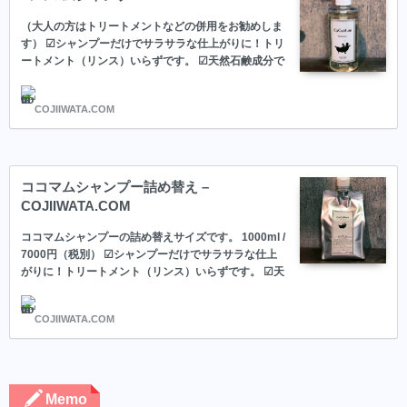
（大人の方はトリートメントなどの併用をお勧めしま
す） ☑︎シャンプーだけでサラサラな仕上がりに！トリ
ートメント（リンス）いらずです。 ☑︎天然石鹸成分で
汗っかきな子供の頭皮の汚れも潤いを保ちながら落と
します。 ☑︎乾かすのが抜群に早くなります。 ☑︎目に入
COJIIWATA.COM
ってもしみにくい弱酸性です。 プラセンタオイル配合
プラセンタとは20種類のアミノ酸と脂質で構成されて
いて、「成長促進因子」と呼ばれる成分を多く含んで
いるため、髪の毛に必要なタンパク質、脂質、水分を
同時に補う事が出来ます。 万能の美容成分と言われて
ココマムシャンプー詰め替え –
もいます。 サポニン 洗髪用石鹸ハーブで、天然のサ
COJIIWATA.COM
ポニンを多く含んでおり、頭皮にやさしく、きめ細か
な泡立ちの天然洗浄成分です。
ココマムシャンプーの詰め替えサイズです。 1000ml /
7000円（税別） ☑︎シャンプーだけでサラサラな仕上
がりに！トリートメント（リンス）いらずです。 ☑︎天
然石鹸成分で汗っかきな子供の頭皮の汚れも潤いを保
ちながら落とします。 ☑︎乾かすのが抜群に早くなりま
COJIIWATA.COM
す。 ☑︎目に入ってもしみにくい弱酸性です。 プラセ
ンタオイル配合 プラセンタとは20種類のアミノ酸と
脂質で構成されていて、「成長促進因子」と呼ばれる
成分を多く含んでいるため、髪の毛に必要なタンパク
質、脂質、水分を同時に補う事が出来ます。 万能の美
Memo