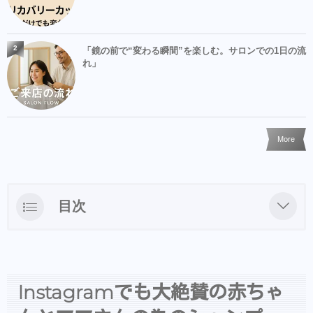
2
「鏡の前で“変わる瞬間”を楽しむ。サロンでの1日の流
れ」
More
目次
Instagramでも大絶賛の赤ちゃんとママさん
の為のシャンプーココマムシャンプーの購入
方法
Instagramでも大絶賛の赤ちゃ
ココマムシャンプーって？