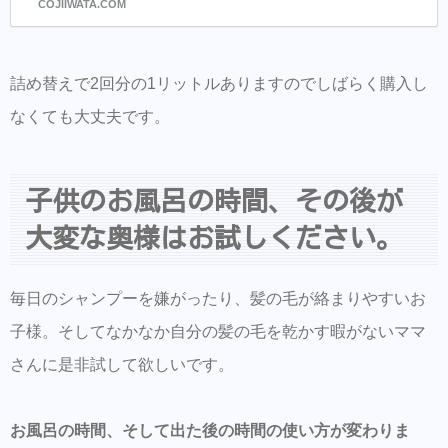
COJIIWATA.COM
す。 ☑︎目に入ってもしみにくい弱酸性です。 プラセ
ンタオイル配合 プラセンタとは20種類のアミノ酸と
脂質で構成されていて、「成長促進因子」と呼ばれる
成分を多く含んでいるため、髪の毛に必要なタンパク
詰め替えで2回分の1リットルありますのでしばらく購入し
質、脂質、水分を同時に補う事が出来ます。 万能の美
容成分と言われてもいます。 サポニン 洗髪用石鹸ハ
なくても大丈夫です。
ーブで、天然のサポニンを多く含んでおり、頭皮にや
さしく、きめ細かな泡立ちの天然洗浄成分です。
子供のお風呂の時間、その後が
大変な奥様はお試しください。
毎日のシャンプーを嫌がったり、髪の毛が絡まりやすいお
子様。そしてなかなか自分の髪の毛を乾かす暇がないママ
さんに是非試して欲しいです。
お風呂の時間、そして出た後の時間の使い方が変わりま