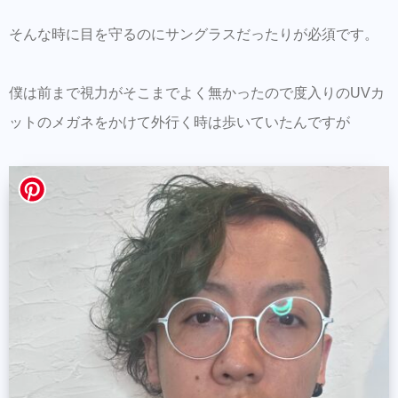
Hair Trenza INTERNATIONAL
そんな時に目を守るのにサングラスだったりが必須です。
初ご来店の方はこちらで事前登録をして頂く
とスムーズに施術可能です。
僕は前まで視力がそこまでよく無かったので度入りのUVカ
ットのメガネをかけて外行く時は歩いていたんですが
同時にこちらもダウンロードして頂き新規登
録しておくとスタイルの保存・カルテの保存
ができます。
美容師の方にはこちらもオススメ。SNSプロ
モーション特化型美容師オンラインサロン
【Routine 】メンバー募集中