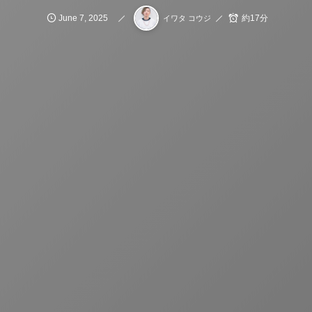
June
7
,
2025
約17分
イワタ コウジ