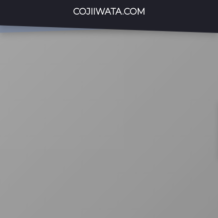
COJIIWATA.COM