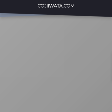
COJIIWATA.COM