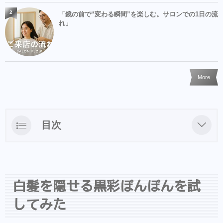
2
「鏡の前で“変わる瞬間”を楽しむ。サロンでの1日の流
れ」
More
目次
白髪を隠せる黒彩ぽんぽんを試してみた
ぽんぽんしてみる
白髪を隠せる黒彩ぽんぽんを試
LINEからのご予約・ご相談・商品購入を受け
付けておりますのでお気軽にお問い合わせ下
してみた
さい。