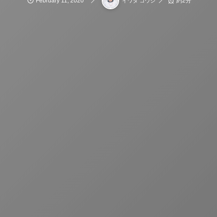
February
11
,
2020
約2分
イワタ コウジ