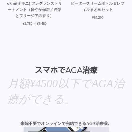
okini(オキニ) フレグランストリ
ビータークリームボトル＆レフ
ートメント（軽やか保湿／洋梨
ィルまとめセット
とフリージアの香り）
¥
24,200
–
¥
2,750
¥
7,480
スマホでAGA治療
月額¥4500以下でAGA治
療ができる。
来院不要でオンラインで完結できるAGA治療薬。