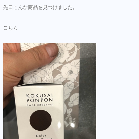
商品だけの購入はオンラインショップからも
先日こんな商品を見つけました。
可能できます。
Hair Trenza INTERNATIONAL
こちら
初ご来店の方はこちらで事前登録をして頂く
とスムーズに施術可能です。
同時にこちらもダウンロードして頂き新規登
録しておくとスタイルの保存・カルテの保存
ができます。
美容師の方にはこちらもオススメ。SNSプロ
モーション特化型美容師オンラインサロン
【Routine 】メンバー募集中