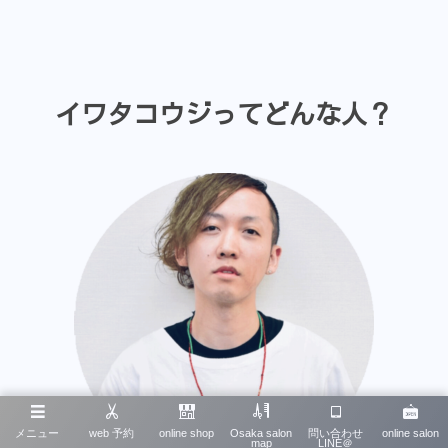
イワタコウジってどんな人？
メニュー
web 予約
online shop
Osaka salon
問い合わせ
online salon
map
LINE＠