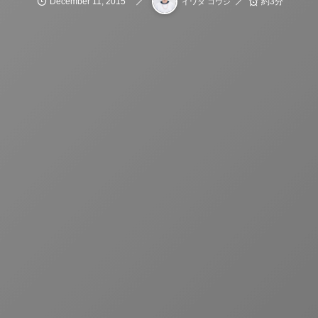
December
11
,
2015
約3分
イワタ コウジ