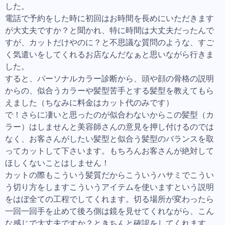
した。
電話で予約をした時に初回はお時間を長めにいただきます
が大丈夫ですか？と聞かれ、特に時間は大丈夫だったんで
すが、カットだけやのに？と不思議な質問のような、すご
く気遣いをしてくれるお店なんだなぁと思いながら行きま
した。
すると、パーソナルカラー診断から、頭や顔の骨格の説明
からの、似合うカラーや髪型苦手とする髪型を教えてもら
えました（ちなみに料金はカット代のみです）
で！さらに凄いと思ったのが似合わないからこの髪型（カ
ラー）はしませんと美容師さんの意見を押し付けるのでは
なく、お客さんがしたい髪型と似合う髪型のバランスを取
ってカットして下さいます。もちろんお客さんが絶対して
ほしくないことはしません！
カットの際もこういう髪質だからこういうハサミでこうい
う切り方をしますこういうアイテムを使いますという説明
をはぼ全ての工程でしてくれます。切る場所が変わったら
一回一回手を止めて後ろ側は鏡を見せてくれながら、こん
な感じで大丈夫ですか？ときちんと確認をしてくれます。