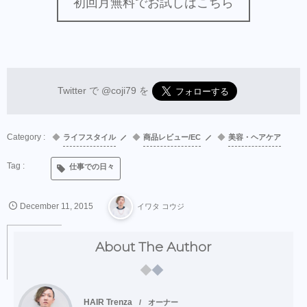
初回月無料でお試しはこちら
Twitter で
@coji79
を
ライフスタイル
商品レビュー/EC
美容・ヘアケア
仕事での日々
December
11
,
2015
イワタ コウジ
About The Author
HAIR Trenza
オーナー