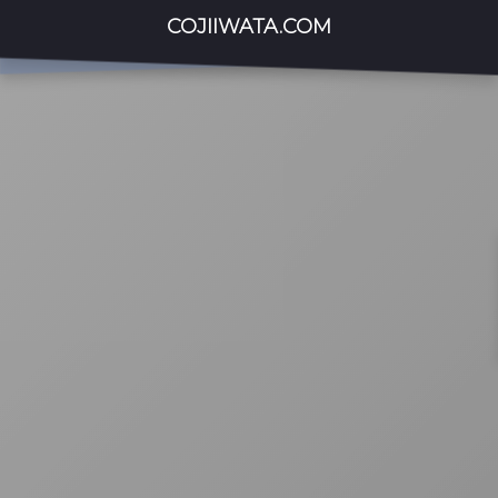
COJIIWATA.COM