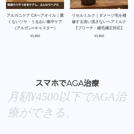
アルガニケア CAヘアオイル｜重
リセルミルク｜ダメージ毛を補
くないツヤ・うるおい集中ケア
修する洗い流さないヘアミルク
（アルガン×キャスター）
【ブリーチ・縮毛矯正対応】
¥
3,960
¥
3,960
スマホでAGA治療
月額¥4500以下でAGA治
療ができる。