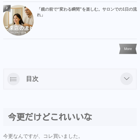
2
「鏡の前で“変わる瞬間”を楽しむ。サロンでの1日の流
れ」
More
目次
今更だけどこれいいな
こんなに便利だったのか！
今更だけどこれいいな
これ家にあっても良いかも
今更なんですが、コレ買いました。