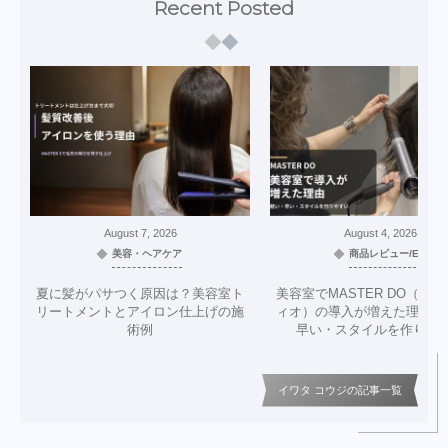
Recent Posted
August
7
,
2026
August
4
,
2026
美容・ヘアケア
商品レビュー/EC
夏に髪がパサつく原因は？美容室ト
美容室でMASTER DO（マ
リートメントとアイロン仕上げの施
ィオ）の導入が増えた理由｜
術例
早い・スタイルを作りや
イワタ コウジの記事一覧