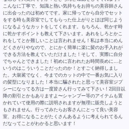
こんなに丁寧で、知識と熱い気持ちをお持ちの美容師さん
に出会ったのは初めてです。家に帰ってから自分でセット
をする時も美容室でしてもらった仕上がりとほぼ同じよう
になるようなカットをしてくれます。もちろん、乾かす時
に乾かすポイントも教えて下さいます。あれをしろとかこ
れをしてとか難しいことは言われません！私は本当にめん
どくさがりやなので、とにかく簡単に楽に髪のお手入れが
できる方法を教えていただけました！そして、実際に自分
でちゃんとできました！初めに言われたお時間長めに…と
いうのはこういうことだったのか！とすごく納得しまし
た。大袈裟でなく、今までのカットの中で一番お気に入り
の髪型になりました！本当に騙されたと思って美容室ジプ
シーになってる方は一度皆さん行ってみて下さい！2回目以
降の割引とかもありますよ〜シャンプー等のアイテムも置
かれていて使用の際に説明されますが無理に販売しようと
もされません。行ってみたらお客さんにとって良い美容
室、お得になることがたくさんあるように考えられてるん
だなってことがわかると思います！