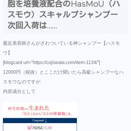
胞を培養液配合のHasMoU（ハ
在庫切れにより次回入荷は木曜日になると思
スモウ）スキャルプシャンプー
います
次回入荷は……
LINEでのご質問、ネット予約、出勤状況は
こちらからどうぞ
最近美容師さんがざわついている神シャンプー【ハスモ
各SNSアカウントはこちら
ウ】
ヘアアクセ等はBASEでも買えるようにな
[blogcard url=”https://cojiiwata.com/item-1134/”]
りました
12000円（税抜）とここだけ聞いたら高級シャンプーなハ
ご来店前のカルテの事前登録が時短でオス
スモウなのですが
スメ！
内容成分として
美容師の方にはこちらもオススメ。SNSプ
ロモーション特化型美容師オンラインサロ
ン【Routine 】メンバー募集中
行動を起こすまでのプロセスを勉強したい
方にはこちらもオススメ< 新しい考えをつ