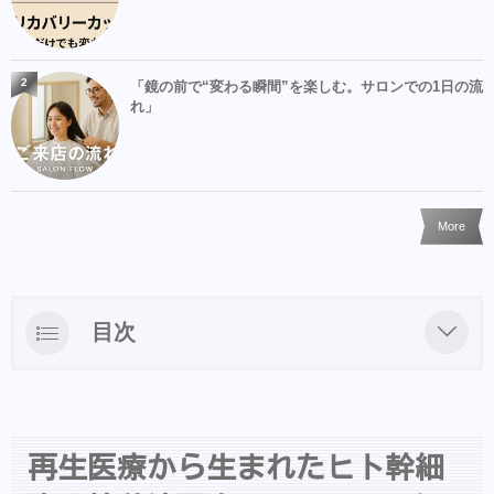
2
「鏡の前で“変わる瞬間”を楽しむ。サロンでの1日の流
れ」
More
目次
再生医療から生まれたヒト幹細胞を培養液配
合のHasMoU（ハスモウ）スキャルプシャン
プー次回入荷は……
再生医療から生まれたヒト幹細
他の増毛施術と比べたら高くない