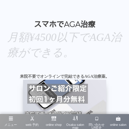
スマホでAGA治療
月額¥4500以下でAGA治
療ができる。
来院不要でオンラインで完結できるAGA治療薬。
メニュー
web 予約
online shop
Osaka salon
問い合わせ
online salon
map
LINE＠