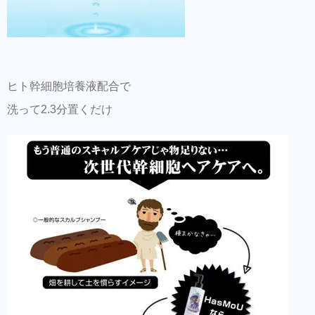
ヒト幹細胞培養液配合で
洗って2.3分置くだけ