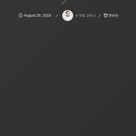
August
26
,
2018
約4分
イワタ コウジ