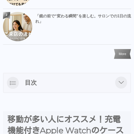
2
「鏡の前で“変わる瞬間”を楽しむ。サロンでの1日の流
れ」
More
目次
移動が多い人にオススメ！充電機能付き
Apple WatchのケースBatfree
&COシャンプー・ヘアアクセ等はBASEでも
移動が多い人にオススメ！充電
買えるようになりました
機能付きApple Watchのケース