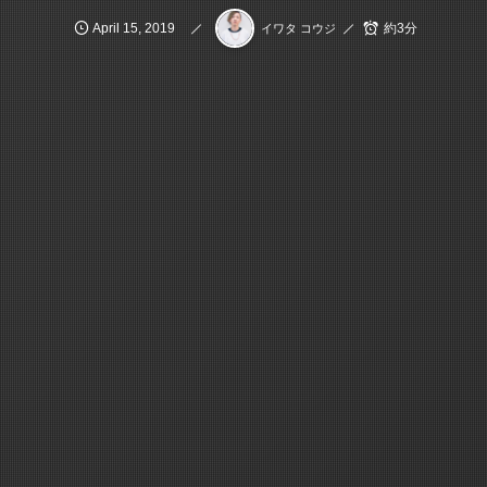
April
15
,
2019
約3分
イワタ コウジ