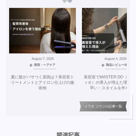
August
7
,
2026
August
4
,
2026
美容・ヘアケア
商品レビュー/EC
夏に髪がパサつく原因は？美容室ト
美容室でMASTER DO（マ
リートメントとアイロン仕上げの施
ィオ）の導入が増えた理由｜
術例
早い・スタイルを作りや
イワタ コウジの記事一覧
関連記事