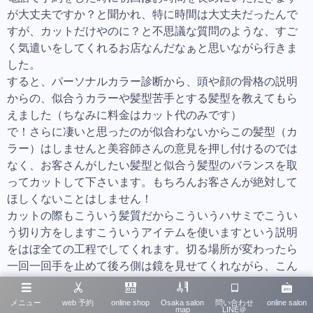
が大丈夫ですか？と聞かれ、特に時間は大丈夫だったんで
すが、カットだけやのに？と不思議な質問のような、すご
く気遣いをしてくれるお店なんだなぁと思いながら行きま
した。
すると、パーソナルカラー診断から、頭や顔の骨格の説明
からの、似合うカラーや髪型苦手とする髪型を教えてもら
えました（ちなみに料金はカット代のみです）
で！さらに凄いと思ったのが似合わないからこの髪型（カ
ラー）はしませんと美容師さんの意見を押し付けるのでは
なく、お客さんがしたい髪型と似合う髪型のバランスを取
ってカットして下さいます。もちろんお客さんが絶対して
ほしくないことはしません！
カットの際もこういう髪質だからこういうハサミでこうい
う切り方をしますこういうアイテムを使いますという説明
をはぼ全ての工程でしてくれます。切る場所が変わったら
一回一回手を止めて後ろ側は鏡を見せてくれながら、こん
な感じで大丈夫ですか？ときちんと確認をしてくれます。
こんなに丁寧で、知識と熱い気持ちをお持ちの美容師さん
メニュー
web 予約
online shop
Osaka salon
問い合わせ
online salon
map
LINE＠