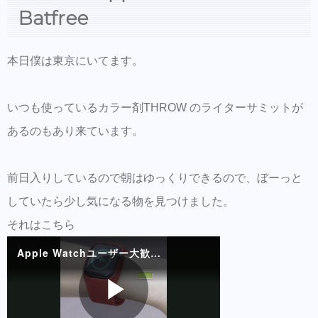
ご来店前のカルテの事前登録が時短でオスス
Batfree
メ！
同時にこちらもダウンロードして頂き新規登
本日僕は東京にいてます。
録すると予約も出来ます。
美容師の方にはこちらもオススメ。SNSプロ
いつも使っているカラー剤THROW のライターサミットが
モーション特化型美容師オンラインサロン
【Routine 】メンバー募集中
あるのもあり来ています。
前日入りしているので朝はゆっくりできるので、ぼーっと
していたら少し気になる物を見つけました。
それはこちら