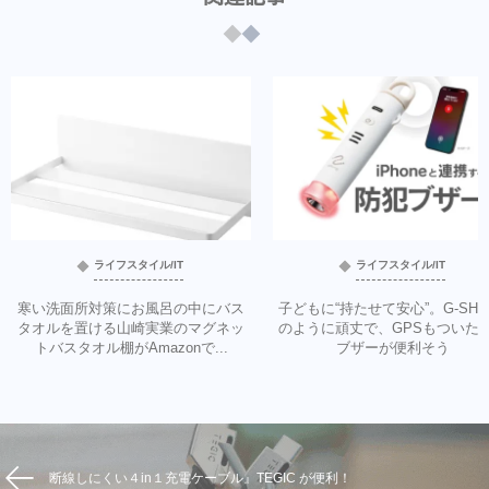
ライフスタイル/IT
ライフスタイル/IT
寒い洗面所対策にお風呂の中にバス
子どもに“持たせて安心”。G-SHO
タオルを置ける山崎実業のマグネッ
のように頑丈で、GPSもついた
トバスタオル棚がAmazonで...
ブザーが便利そう
断線しにくい４in１充電ケーブル』TEGIC が便利！