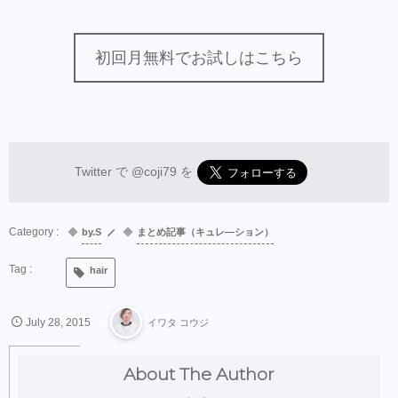
初回月無料でお試しはこちら
Twitter で
@coji79
を
by.S
まとめ記事（キュレ―ション）
hair
July
28
,
2015
イワタ コウジ
About The Author