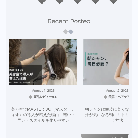
Recent Posted
August
4
,
2026
August
2
,
2026
商品レビュー/EC
美容・ヘアケア
美容室でMASTER DO（マスターデ
朝シャンは頭皮に良くない？
ィオ）の導入が増えた理由｜軽い・
汗が気になる朝にリトリニだ
早い・スタイルを作りやすい
う方法