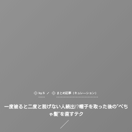
by.S
まとめ記事（キュレ―ション）
一度被ると二度と脱げない人続出!?帽子を取った後の”ぺち
ゃ髪”を直すテク