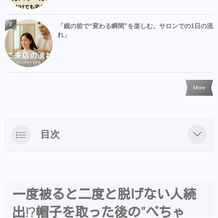
2
「鏡の前で“変わる瞬間”を楽しむ。サロンでの1日の流
れ」
More
目次
一度被ると二度と脱げない人続出!?帽子を取
った後の”ぺちゃ髪”を直すテク
一度被ると二度と脱げない人続
出!?帽子を取った後の”ぺちゃ