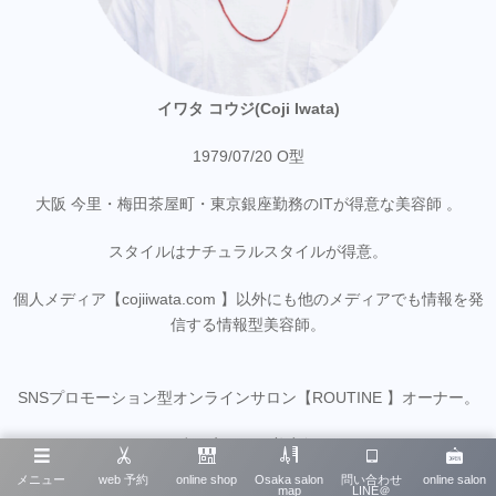
イワタ コウジ(Coji Iwata)
1979/07/20 O型
大阪 今里・梅田茶屋町・東京銀座勤務のITが得意な美容師 。
スタイルはナチュラルスタイルが得意。
個人メディア【cojiiwata.com 】以外にも他のメディアでも情報を発
信する情報型美容師。
SNSプロモーション型オンラインサロン【ROUTINE 】オーナー。
少し変わった美容師
はじめまして。美容師のイワタ コウジです。ただ僕は美容師と言
メニュー
web 予約
online shop
Osaka salon
問い合わせ
online salon
map
LINE＠
っても少し変わった美容師なのかも知れません。