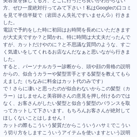
美容室を探してる方、どこに行ったら良いかわからない
方、ぜひ一度絶対行ってみて下さい！私はGoogleの口コミ
を見て半信半疑で（岩田さん失礼ですいません💦）行きま
した。
電話で予約をした時に初回はお時間を長めにいただきます
が大丈夫ですか？と聞かれ、特に時間は大丈夫だったんで
すが、カットだけやのに？と不思議な質問のような、すご
く気遣いをしてくれるお店なんだなぁと思いながら行きま
した。
すると、パーソナルカラー診断から、頭や顔の骨格の説明
からの、似合うカラーや髪型苦手とする髪型を教えてもら
えました（ちなみに料金はカット代のみです）
で！さらに凄いと思ったのが似合わないからこの髪型（カ
ラー）はしませんと美容師さんの意見を押し付けるのでは
なく、お客さんがしたい髪型と似合う髪型のバランスを取
ってカットして下さいます。もちろんお客さんが絶対して
ほしくないことはしません！
カットの際もこういう髪質だからこういうハサミでこうい
う切り方をしますこういうアイテムを使いますという説明