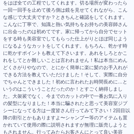
をはぼ全ての工程でしてくれます。切る場所が変わったら
一回一回手を止めて後ろ側は鏡を見せてくれながら、こん
な感じで大丈夫ですか？ときちんと確認をしてくれます。
こんなに丁寧で、知識と熱い気持ちをお持ちの美容師さん
に出会ったのは初めてです。家に帰ってから自分でセット
をする時も美容室でしてもらった仕上がりとほぼ同じよう
になるようなカットをしてくれます。もちろん、乾かす時
に乾かすポイントも教えて下さいます。あれをしろとかこ
れをしてとか難しいことは言われません！私は本当にめん
どくさがりやなので、とにかく簡単に楽に髪のお手入れが
できる方法を教えていただけました！そして、実際に自分
でちゃんとできました！初めに言われたお時間長めに…と
いうのはこういうことだったのか！とすごく納得しまし
た。大袈裟でなく、今までのカットの中で一番お気に入り
の髪型になりました！本当に騙されたと思って美容室ジプ
シーになってる方は一度皆さん行ってみて下さい！2回目以
降の割引とかもありますよ〜シャンプー等のアイテムも置
かれていて使用の際に説明されますが無理に販売しようと
もされません。行ってみたらお客さんにとって良い美容