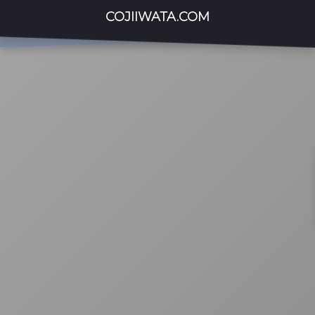
COJIIWATA.COM