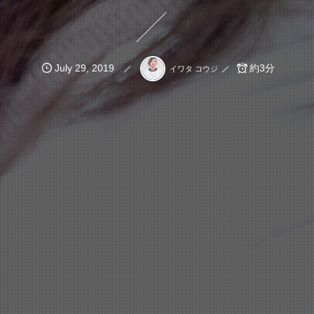
July
29
,
2019
約3分
イワタ コウジ