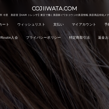
COJIIWATA.COM
市 今里 美容室【HAIR トレンザ】東京で働く美容師イワタコウジの美容情報.美容商品特化メ
カート
ウィッシュリスト
支払い
マイアカウント
予
outin入会
プライバシーポリシー
特定商取引法
返金お