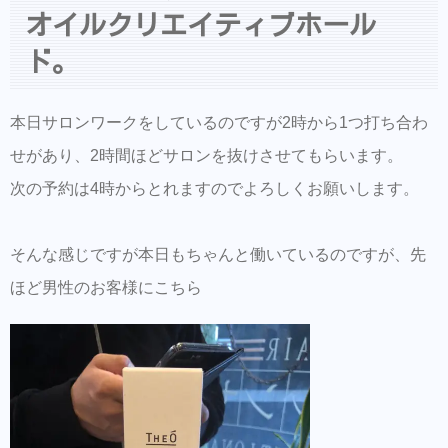
オイルクリエイティブホール
ご来店前のカルテの事前登録が時短でオスス
メ！
ド。
同時にこちらもダウンロードして頂き新規登
録すると予約も出来ます。
本日サロンワークをしているのですが2時から1つ打ち合わ
せがあり、2時間ほどサロンを抜けさせてもらいます。
美容師の方にはこちらもオススメ。SNSプロ
モーション特化型美容師オンラインサロン
次の予約は4時からとれますのでよろしくお願いします。
【Routine 】メンバー募集中
そんな感じですが本日もちゃんと働いているのですが、先
ほど男性のお客様にこちら