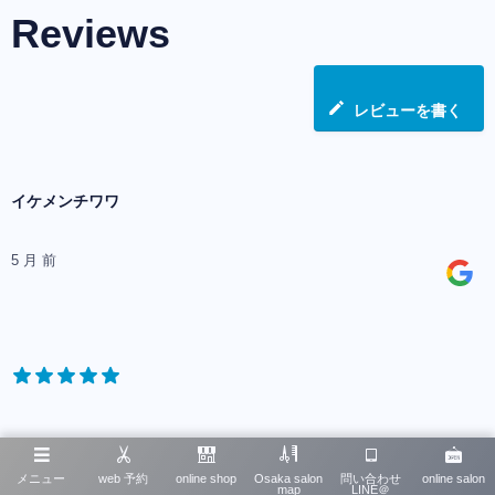
Reviews
レビューを書く
イケメンチワワ
5 月 前
引越しをして20年近く通っていた美容室に行けなくなり新
メニュー
web 予約
online shop
Osaka salon
問い合わせ
online salon
しく美容室を探していました。
map
LINE＠