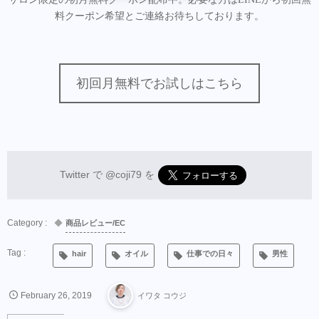
料クーポン希望とご連絡お待ちしております。
初回月無料でお試しはこちら
Twitter で
@coji79
を
商品レビュー/EC
hair
オイル
仕事での日々
男性
February
26
,
2019
イワタ コウジ