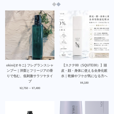
okini(オキニ) フレグランスシャ
【スクテ00（SQUTE00）】頭
ンプー｜洋梨とフリージアの香
皮・顔・身体に使える全身化粧
りで包む、低刺激サラツヤタイ
水｜乾燥やフケが気になる方へ
プ
¥
4,180
–
¥
2,750
¥
7,480