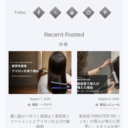
Follow :
Recent Posted
August
7
,
2026
August
4
,
2026
美容・ヘアケア
商品レビュー/EC
夏に髪がパサつく原因は？美容室ト
美容室でMASTER DO（マ
リートメントとアイロン仕上げの施
ィオ）の導入が増えた理由｜
術例
早い・スタイルを作りや