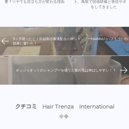
要？ツヤでも目立ち方が変わる理由
ト。鳥取で現地研修と発信サポ
をしてきました
5ヶ月使ったヒト幹細胞培養液配合の神シャンプーHasMoU (ハスモウ）の
効果に驚いた！
オッジィオットのシャンプーを使うと髪の毛は伸ばしやすい！？
クチコミ Hair Trenza International