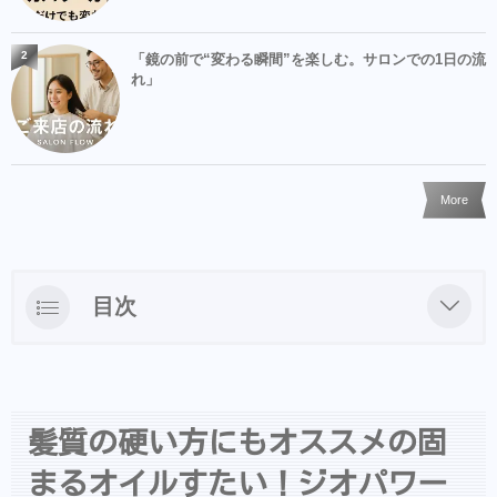
2
「鏡の前で“変わる瞬間”を楽しむ。サロンでの1日の流
れ」
More
目次
髪質の硬い方にもオススメの固まるオイルす
たい！ジオパワーオイルクリエイティブホー
ルド。
髪質の硬い方にもオススメの固
&COシャンプー・ヘアアクセ等はBASEでも
まるオイルすたい！ジオパワー
買えるようになりました