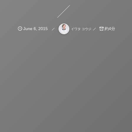
June
6
,
2015
約4分
イワタ コウジ