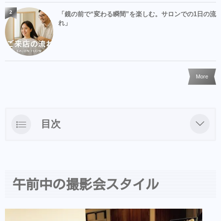
2
「鏡の前で“変わる瞬間”を楽しむ。サロンでの1日の流
れ」
More
目次
午前中の撮影会スタイル
何となく僕らしいのは柔らかい雰囲気とちょ
いカジュアルなのかなと思いながら表現した
午前中の撮影会スタイル
いスタイルを作ってみます。
ちょいカジュアルなウエーブスタイル