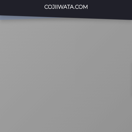
COJIIWATA.COM