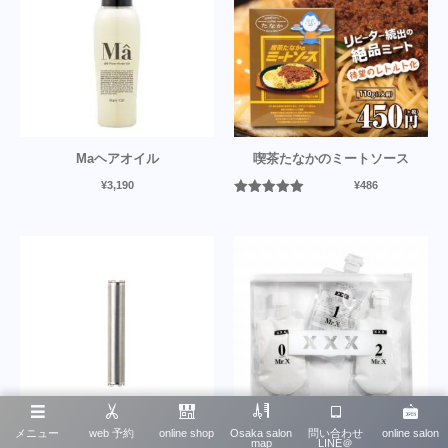
Maヘアオイル
喫茶たなかのミートソース
¥
3,190
¥
486
5段階中
5.00
の評価
メニュー
web 予約
online shop
Osaka salon
問い合わせ
online salon
map
LINE＠