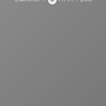
March
24
,
2015
約3分
イワタ コウジ