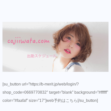
[su_button url=”https://b-merit.jp/web/login/?
shop_code=0669770832″ target=”blank” background=”#ffffff”
color=”#faafaf” size=”17″]web予約はこちら[/su_button]