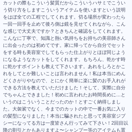
カットの際もこういう髪質だからこういうハサミでこうい
う切り方をしますこういうアイテムを使いますという説明
をはぼ全ての工程でしてくれます。切る場所が変わったら
一回一回手を止めて後ろ側は鏡を見せてくれながら、こん
な感じで大丈夫ですか？ときちんと確認をしてくれます。
こんなに丁寧で、知識と熱い気持ちをお持ちの美容師さん
に出会ったのは初めてです。家に帰ってから自分でセット
をする時も美容室でしてもらった仕上がりとほぼ同じよう
になるようなカットをしてくれます。もちろん、乾かす時
に乾かすポイントも教えて下さいます。あれをしろとかこ
れをしてとか難しいことは言われません！私は本当にめん
どくさがりやなので、とにかく簡単に楽に髪のお手入れが
できる方法を教えていただけました！そして、実際に自分
でちゃんとできました！初めに言われたお時間長めに…と
いうのはこういうことだったのか！とすごく納得しまし
た。大袈裟でなく、今までのカットの中で一番お気に入り
の髪型になりました！本当に騙されたと思って美容室ジプ
シーになってる方は一度皆さん行ってみて下さい！2回目以
降の割引とかもありますよ〜シャンプー等のアイテムも置