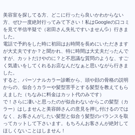
美容室を探してる方、どこに行ったら良いかわからない
方、ぜひ一度絶対行ってみて下さい！私はGoogleの口コミ
を見て半信半疑で（岩田さん失礼ですいません💦）行きま
した。
電話で予約をした時に初回はお時間を長めにいただきます
が大丈夫ですか？と聞かれ、特に時間は大丈夫だったんで
すが、カットだけやのに？と不思議な質問のような、すご
く気遣いをしてくれるお店なんだなぁと思いながら行きま
した。
すると、パーソナルカラー診断から、頭や顔の骨格の説明
からの、似合うカラーや髪型苦手とする髪型を教えてもら
えました（ちなみに料金はカット代のみです）
で！さらに凄いと思ったのが似合わないからこの髪型（カ
ラー）はしませんと美容師さんの意見を押し付けるのでは
なく、お客さんがしたい髪型と似合う髪型のバランスを取
ってカットして下さいます。もちろんお客さんが絶対して
ほしくないことはしません！