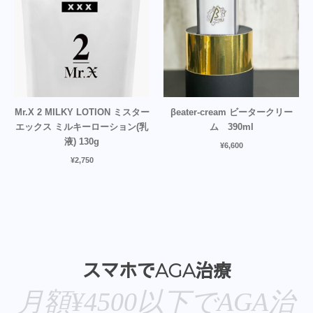
Mr.X 2 MILKY LOTION ミスター
βeater-cream ビータークリー
エックス ミルキーローション(乳
ム 390ml
液) 130g
¥
6,600
¥
2,750
スマホでAGA治療
月額¥4500以下でAGA治