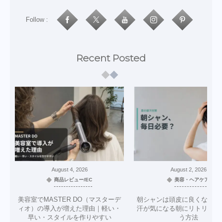
Follow :
Recent Posted
August
4
,
2026
August
2
,
2026
商品レビュー/EC
美容・ヘアケア
美容室でMASTER DO（マスターデ
朝シャンは頭皮に良くない？
ィオ）の導入が増えた理由｜軽い・
汗が気になる朝にリトリニだ
早い・スタイルを作りやすい
う方法