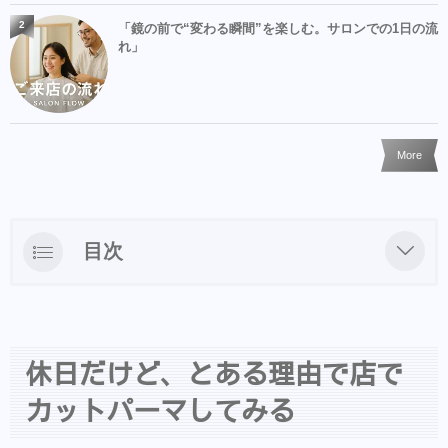
2
「鏡の前で“変わる瞬間”を楽しむ。サロンでの1日の流
れ」
More
目次
休日だけど、とある理由で店でカットパーマ
してみる
普段ならしない
休日だけど、とある理由で店で
僕なりの理由
カットパーマしてみる