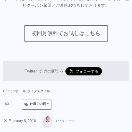
料クーポン希望とご連絡お待ちしております。
初回月無料でお試しはこちら
Twitter で
@coji79
を
ライフスタイル
仕事での日々
February
8
,
2016
イワタ コウジ