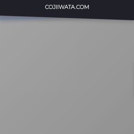
COJIIWATA.COM