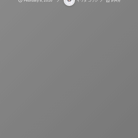
February
8
,
2016
約4分
イワタ コウジ