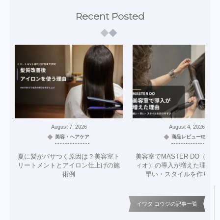
Recent Posted
August
7
,
2026
August
4
,
2026
美容・ヘアケア
商品レビュー/EC
夏に髪がパサつく原因は？美容室ト
美容室でMASTER DO（マ
リートメントとアイロン仕上げの施
ィオ）の導入が増えた理由｜
術例
早い・スタイルを作りや
イワタ コウジの記事一覧