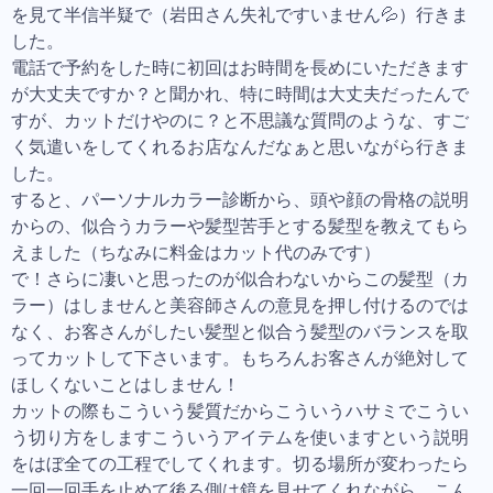
を見て半信半疑で（岩田さん失礼ですいません💦）行きま
した。
電話で予約をした時に初回はお時間を長めにいただきます
が大丈夫ですか？と聞かれ、特に時間は大丈夫だったんで
すが、カットだけやのに？と不思議な質問のような、すご
く気遣いをしてくれるお店なんだなぁと思いながら行きま
した。
すると、パーソナルカラー診断から、頭や顔の骨格の説明
からの、似合うカラーや髪型苦手とする髪型を教えてもら
えました（ちなみに料金はカット代のみです）
で！さらに凄いと思ったのが似合わないからこの髪型（カ
ラー）はしませんと美容師さんの意見を押し付けるのでは
なく、お客さんがしたい髪型と似合う髪型のバランスを取
ってカットして下さいます。もちろんお客さんが絶対して
ほしくないことはしません！
カットの際もこういう髪質だからこういうハサミでこうい
う切り方をしますこういうアイテムを使いますという説明
をはぼ全ての工程でしてくれます。切る場所が変わったら
一回一回手を止めて後ろ側は鏡を見せてくれながら、こん