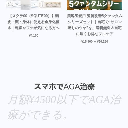
【スクテ00（SQUTE00）】頭
美容師愛用 髪質改善5クァンタム
皮・顔・身体に使える全身化粧
シリーズセット｜自宅で“サロン
水｜乾燥やフケが気になる方へ
帰りのツヤ”を。送料無料＆自宅
に届くお得なフルケア
¥
4,180
–
¥
15,900
¥
30,250
スマホでAGA治療
月額¥4500以下でAGA治
療ができる。