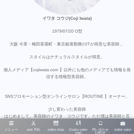
イワタ コウジ(Coji Iwata)
1979/07/20 O型
大阪 今里・梅田茶屋町・東京銀座勤務のITが得意な美容師 。
スタイルはナチュラルスタイルが得意。
個人メディア【cojiiwata.com 】以外にも他のメディアでも情報を発
信する情報型美容師。
SNSプロモーション型オンラインサロン【ROUTINE 】オーナー。
少し変わった美容師
はじめまして。美容師のイワタ コウジです。ただ僕は美容師と言
っても少し変わった美容師なのかも知れません。
メニュー
web 予約
online shop
Osaka salon
問い合わせ
online salon
map
LINE＠