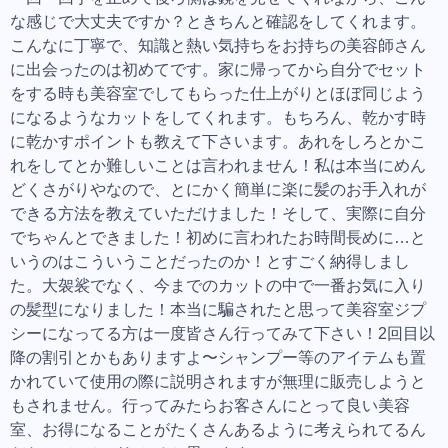
な感じで大丈夫ですか？ときちんと確認をしてくれます。
こんなに丁寧で、知識と熱い気持ちをお持ちの美容師さん
に出会ったのは初めてです。家に帰ってから自分でセット
をする時も美容室でしてもらった仕上がりとほぼ同じよう
になるようなカットをしてくれます。もちろん、乾かす時
に乾かすポイントも教えて下さいます。あれをしろとかこ
れをしてとか難しいことは言われません！私は本当にめん
どくさがりやなので、とにかく簡単に楽に髪のお手入れが
できる方法を教えていただけました！そして、実際に自分
でちゃんとできました！初めに言われたお時間長めに…と
いうのはこういうことだったのか！とすごく納得しまし
た。大袈裟でなく、今までのカットの中で一番お気に入り
の髪型になりました！本当に騙されたと思って美容室ジプ
シーになってる方は一度皆さん行ってみて下さい！2回目以
降の割引とかもありますよ〜シャンプー等のアイテムも置
かれていて使用の際に説明されますが無理に販売しようと
もされません。行ってみたらお客さんにとって良い美容
室、お得になることがたくさんあるように考えられてるん