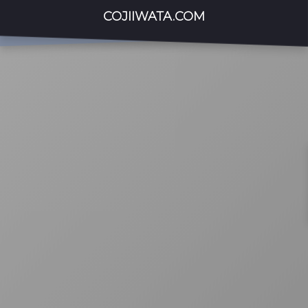
COJIIWATA.COM