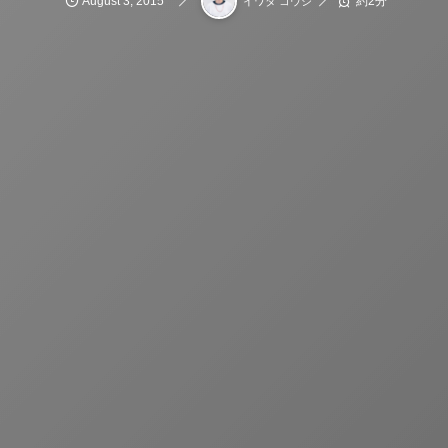
August
3
,
2015
約2分
イワタ コウジ