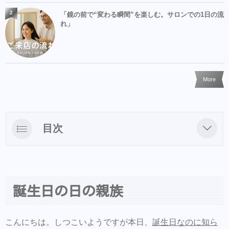
2
「鏡の前で“変わる瞬間”を楽しむ。サロンでの1日の流
れ」
More
目次
誕生日の日の親族
さて、そんな美容師の僕には同じ誕生日の従
姉妹がいます。
誕生日の日の親族
こんにちは。しつこいようですが本日、
誕生日なのに知ら