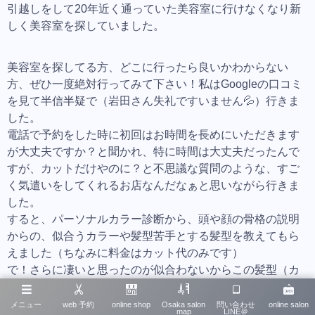
引越しをして20年近く通っていた美容室に行けなくなり新
しく美容室を探していました。
美容室を探してる方、どこに行ったら良いかわからない
方、ぜひ一度絶対行ってみて下さい！私はGoogleの口コミ
を見て半信半疑で（岩田さん失礼ですいません💦）行きま
した。
電話で予約をした時に初回はお時間を長めにいただきます
が大丈夫ですか？と聞かれ、特に時間は大丈夫だったんで
すが、カットだけやのに？と不思議な質問のような、すご
く気遣いをしてくれるお店なんだなぁと思いながら行きま
した。
すると、パーソナルカラー診断から、頭や顔の骨格の説明
からの、似合うカラーや髪型苦手とする髪型を教えてもら
えました（ちなみに料金はカット代のみです）
で！さらに凄いと思ったのが似合わないからこの髪型（カ
ラー）はしませんと美容師さんの意見を押し付けるのでは
なく、お客さんがしたい髪型と似合う髪型のバランスを取
メニュー
web 予約
online shop
Osaka salon
問い合わせ
online salon
map
LINE＠