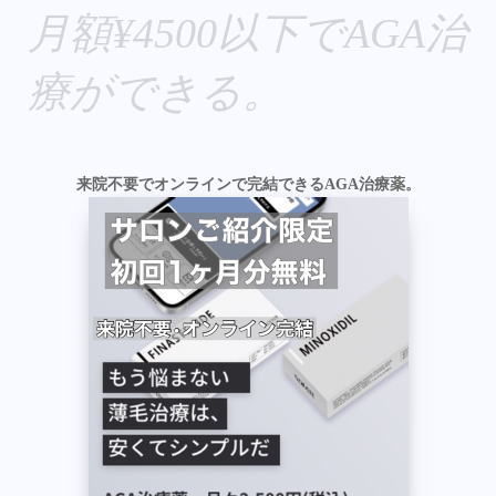
月額¥4500以下でAGA治
療ができる。
来院不要でオンラインで完結できるAGA治療薬。