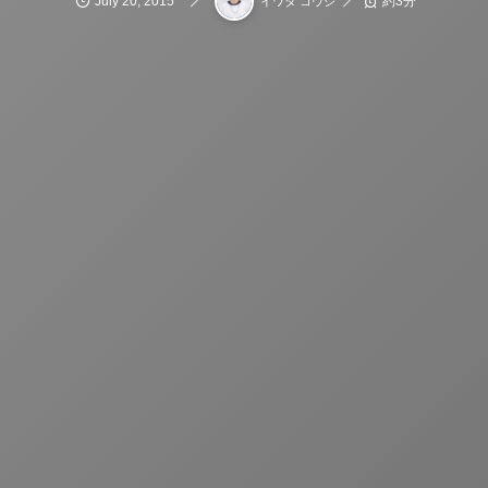
July
20
,
2015
約3分
イワタ コウジ