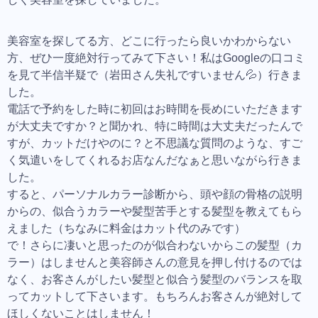
美容室を探してる方、どこに行ったら良いかわからない
方、ぜひ一度絶対行ってみて下さい！私はGoogleの口コミ
を見て半信半疑で（岩田さん失礼ですいません💦）行きま
した。
電話で予約をした時に初回はお時間を長めにいただきます
が大丈夫ですか？と聞かれ、特に時間は大丈夫だったんで
すが、カットだけやのに？と不思議な質問のような、すご
く気遣いをしてくれるお店なんだなぁと思いながら行きま
した。
すると、パーソナルカラー診断から、頭や顔の骨格の説明
からの、似合うカラーや髪型苦手とする髪型を教えてもら
えました（ちなみに料金はカット代のみです）
で！さらに凄いと思ったのが似合わないからこの髪型（カ
ラー）はしませんと美容師さんの意見を押し付けるのでは
なく、お客さんがしたい髪型と似合う髪型のバランスを取
ってカットして下さいます。もちろんお客さんが絶対して
ほしくないことはしません！