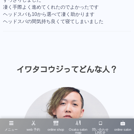
凄く手際よく進めてくれたのでよかったです
ヘッドスバも10から選べて凄く助かります
ヘッドスパの間気持ち良くて寝てしまいました
イワタコウジってどんな人？
メニュー
web 予約
online shop
Osaka salon
問い合わせ
online salon
map
LINE＠