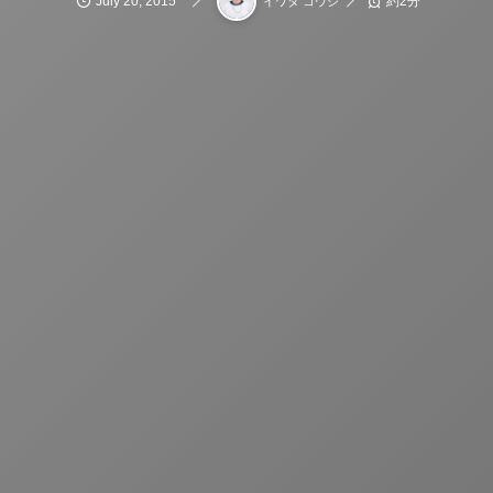
July
20
,
2015
約2分
イワタ コウジ