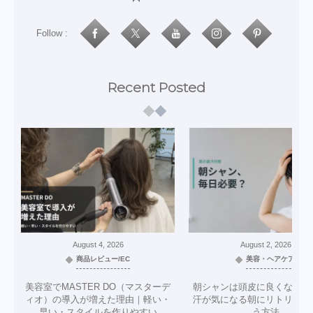
Follow :
Recent Posted
August
4
,
2026
August
2
,
2026
商品レビュー/EC
美容・ヘアケア
美容室でMASTER DO（マスターデ
朝シャンは頭皮に良くない？
ィオ）の導入が増えた理由｜軽い・
汗が気になる朝にリトリニだ
早い・スタイルを作りやすい
う方法