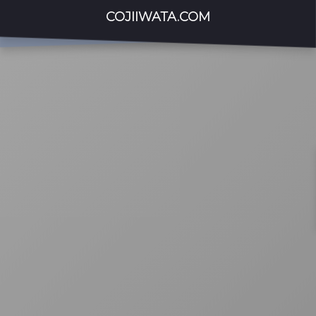
COJIIWATA.COM