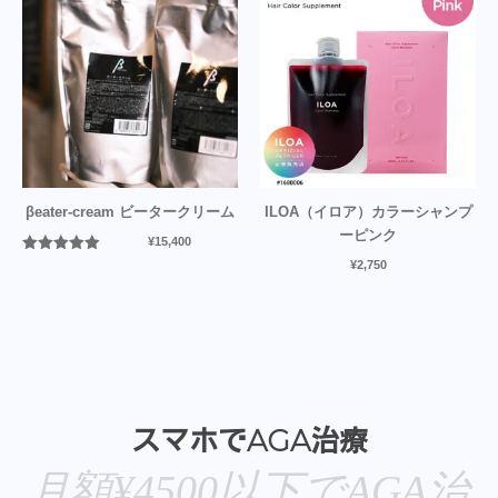
βeater-cream ビータークリーム
ILOA（イロア）カラーシャンプ
ーピンク
¥
15,400
5段階中
5.00
¥
2,750
の評価
スマホでAGA治療
月額¥4500以下でAGA治