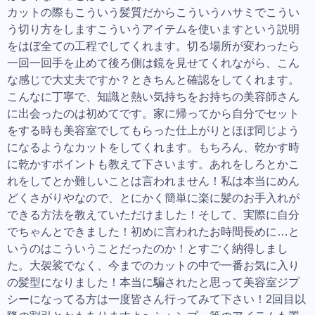
カットの際もこういう髪質だからこういうハサミでこうい
う切り方をしますこういうアイテムを使いますという説明
をはぼ全ての工程でしてくれます。切る場所が変わったら
一回一回手を止めて後ろ側は鏡を見せてくれながら、こん
な感じで大丈夫ですか？ときちんと確認をしてくれます。
こんなに丁寧で、知識と熱い気持ちをお持ちの美容師さん
に出会ったのは初めてです。家に帰ってから自分でセット
をする時も美容室でしてもらった仕上がりとほぼ同じよう
になるようなカットをしてくれます。もちろん、乾かす時
に乾かすポイントも教えて下さいます。あれをしろとかこ
れをしてとか難しいことは言われません！私は本当にめん
どくさがりやなので、とにかく簡単に楽に髪のお手入れが
できる方法を教えていただけました！そして、実際に自分
でちゃんとできました！初めに言われたお時間長めに…と
いうのはこういうことだったのか！とすごく納得しまし
た。大袈裟でなく、今までのカットの中で一番お気に入り
の髪型になりました！本当に騙されたと思って美容室ジプ
シーになってる方は一度皆さん行ってみて下さい！2回目以