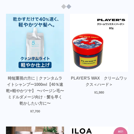
時短重視の方に｜クァンタムラ
PLAYER'S WAX クリームワッ
イトシャンプー1000ml【40％速
クス＜ハード＞
乾×軽やかツヤ】 〜バージン毛〜
¥
1,980
ミドルダメージ向け・髪を早く
乾かしたい方に〜
¥
7,700