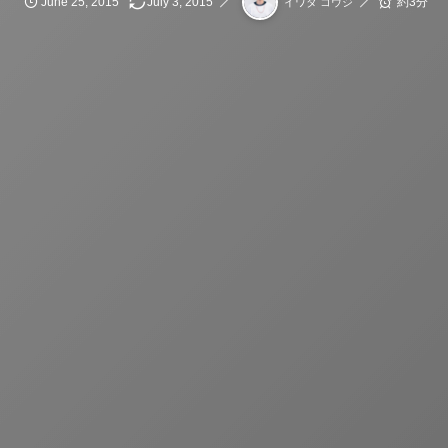
June
25
,
2015
July
3
,
2015
約3分
イワタ コウジ