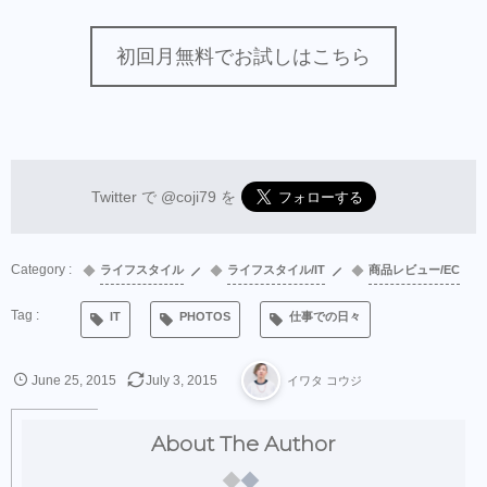
初回月無料でお試しはこちら
Twitter で
@coji79
を
ライフスタイル
ライフスタイル/IT
商品レビュー/EC
IT
PHOTOS
仕事での日々
June
25
,
2015
July
3
,
2015
イワタ コウジ
About The Author