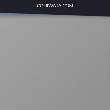
COJIIWATA.COM