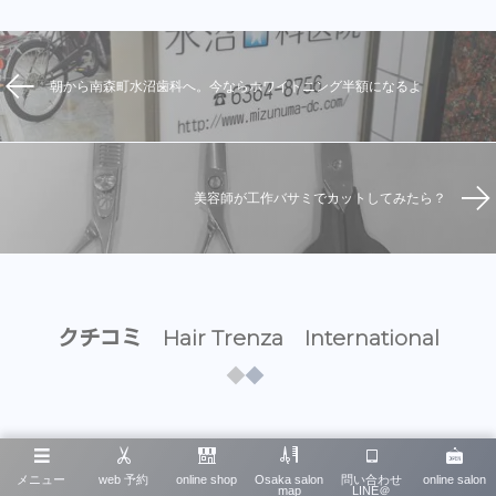
朝から南森町水沼歯科へ。今ならホワイトニング半額になるよ
美容師が工作バサミでカットしてみたら？
クチコミ Hair Trenza International
Reviews
メニュー
web 予約
online shop
Osaka salon
問い合わせ
online salon
map
LINE＠