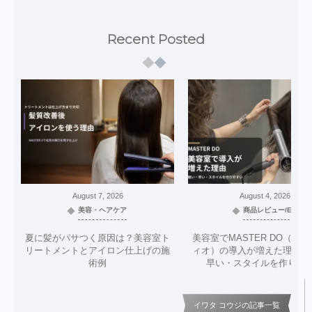
Recent Posted
August
7
,
2026
August
4
,
2026
美容・ヘアケア
商品レビュー/EC
夏に髪がパサつく原因は？美容室ト
美容室でMASTER DO（マ
リートメントとアイロン仕上げの施
ィオ）の導入が増えた理由｜
術例
早い・スタイルを作りや
イワタ コウジの記事一覧