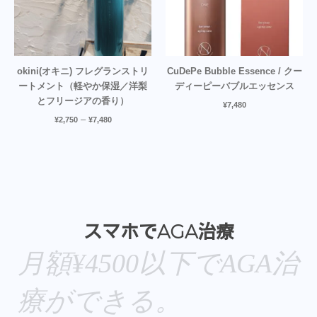
okini(オキニ) フレグランストリ
CuDePe Bubble Essence / クー
ートメント（軽やか保湿／洋梨
ディーピーバブルエッセンス
とフリージアの香り）
¥
7,480
–
¥
2,750
¥
7,480
スマホでAGA治療
月額¥4500以下でAGA治
療ができる。