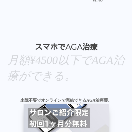
5段階中
5.00
¥
2,750
の評価
スマホでAGA治療
月額¥4500以下でAGA治
療ができる。
来院不要でオンラインで完結できるAGA治療薬。