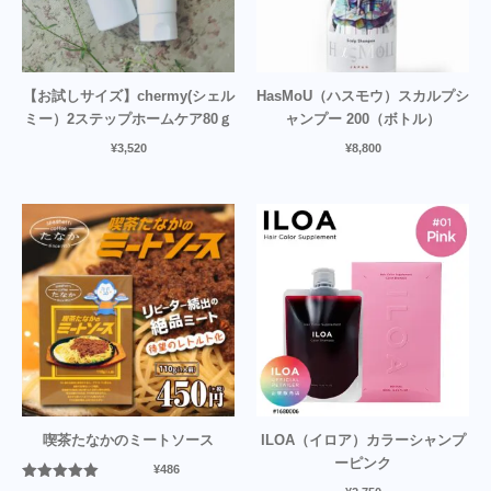
【お試しサイズ】chermy(シェル
HasMoU（ハスモウ）スカルプシ
ミー）2ステップホームケア80ｇ
ャンプー 200（ボトル）
¥
3,520
¥
8,800
喫茶たなかのミートソース
ILOA（イロア）カラーシャンプ
ーピンク
¥
486