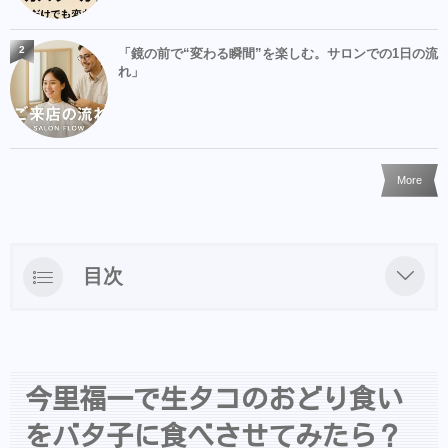
2
「鏡の前で“変わる瞬間”を楽しむ。サロンでの1日の流
れ」
More
目次
今里福一で生タコのおどり食いをバタ子に食
べさせてみたら？
でも結局行ったとこは今里【福一】でした。
今里福一で生タコのおどり食い
をバタ子に食べさせてみたら？