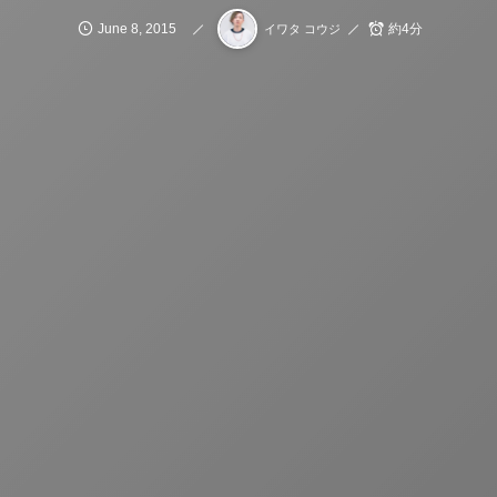
June
8
,
2015
約4分
イワタ コウジ