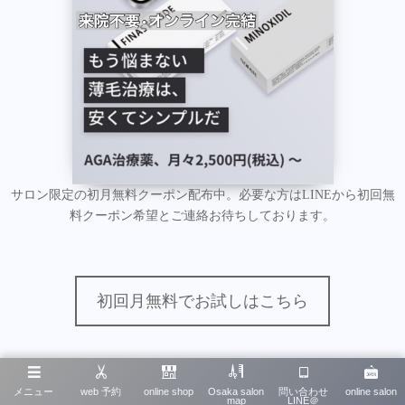
サロン限定の初月無料クーポン配布中。必要な方はLINEから初回無
料クーポン希望とご連絡お待ちしております。
初回月無料でお試しはこちら
メニュー
web 予約
online shop
Osaka salon
問い合わせ
online salon
map
LINE＠