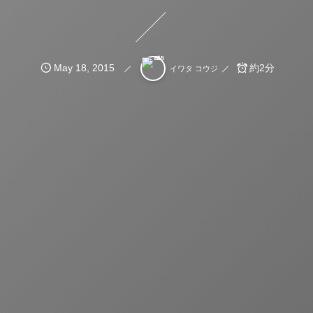
May
18
,
2015
約2分
イワタ コウジ