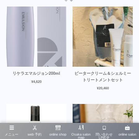
リケラエマルジョン200ml
ビータークリーム＆シェルミー
トリートメントセット
¥
4,620
¥
20,460
メニュー
web 予約
online shop
Osaka salon
問い合わせ
online salon
map
LINE＠