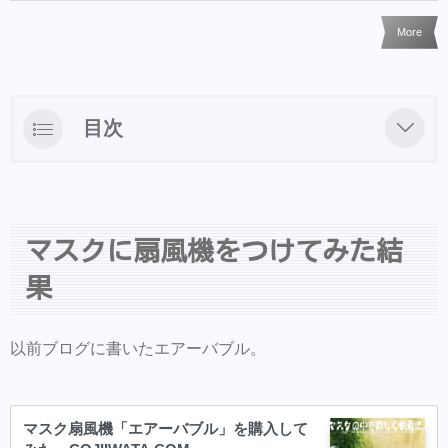
More
目次
マスクに扇風機をつけてみた結果
LINEからのご予約・ご相談・商品購入を受け
付けておりますのでお気軽にお問い合わせ下
マスクに扇風機をつけてみた結
さい。
果
商品だけの購入はオンラインショップからも
可能できます。
以前ブログに書いたエアーバブル。
Hair Trenza INTERNATIONAL
初ご来店の方はこちらで事前登録をして頂く
とスムーズに施術可能です。
マスク扇風機「エアーバブル」を購入して