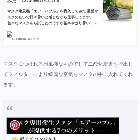
みた – COJIIWATA.COM
同時にこちらもダウンロードして頂き新規登
マスク扇風機「エアーバブル」を購入してみた 最近マ
録しておくとスタイルの保存・カルテの保存
スクのせいで日々暑いと感じながら仕事してます。
ができます。
色々なマスクをら試したのですが基本やはり暑い… –
マスク扇風機「エアーバブル」を購入してみた
美容師の方にはこちらもオススメ。SNSプロ
COJIIWATA.COM
モーション特化型美容師オンラインサロン
【Routine 】メンバー募集中
マスクにつけれる扇風機なものでして二酸化炭素を排出し
てフィルターにより綺麗な空気をマスクの中に入れてくれ
ます。