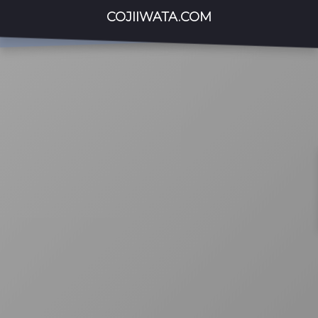
COJIIWATA.COM