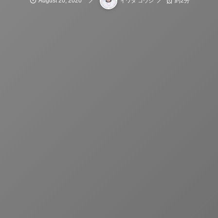
August
20
,
2020
約2分
イワタ コウジ