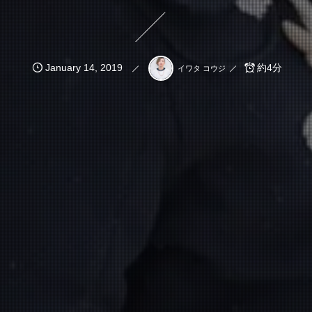
January
14
,
2019
約4分
イワタ コウジ