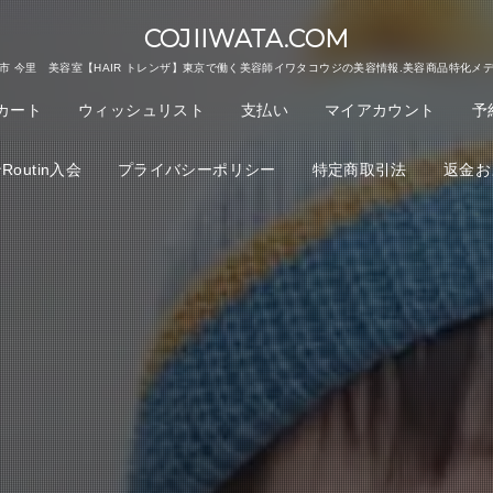
COJIIWATA.COM
市 今里 美容室【HAIR トレンザ】東京で働く美容師イワタコウジの美容情報.美容商品特化メ
カート
ウィッシュリスト
支払い
マイアカウント
予
outin入会
プライバシーポリシー
特定商取引法
返金お