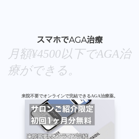
スマホでAGA治療
月額¥4500以下でAGA治
療ができる。
来院不要でオンラインで完結できるAGA治療薬。