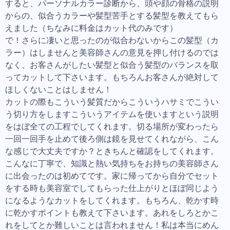
すると、パーソナルカラー診断から、頭や顔の骨格の説明
からの、似合うカラーや髪型苦手とする髪型を教えてもら
えました（ちなみに料金はカット代のみです）
で！さらに凄いと思ったのが似合わないからこの髪型（カ
ラー）はしませんと美容師さんの意見を押し付けるのでは
なく、お客さんがしたい髪型と似合う髪型のバランスを取
ってカットして下さいます。もちろんお客さんが絶対して
ほしくないことはしません！
カットの際もこういう髪質だからこういうハサミでこうい
う切り方をしますこういうアイテムを使いますという説明
をはぼ全ての工程でしてくれます。切る場所が変わったら
一回一回手を止めて後ろ側は鏡を見せてくれながら、こん
な感じで大丈夫ですか？ときちんと確認をしてくれます。
こんなに丁寧で、知識と熱い気持ちをお持ちの美容師さん
に出会ったのは初めてです。家に帰ってから自分でセット
をする時も美容室でしてもらった仕上がりとほぼ同じよう
になるようなカットをしてくれます。もちろん、乾かす時
に乾かすポイントも教えて下さいます。あれをしろとかこ
れをしてとか難しいことは言われません！私は本当にめん