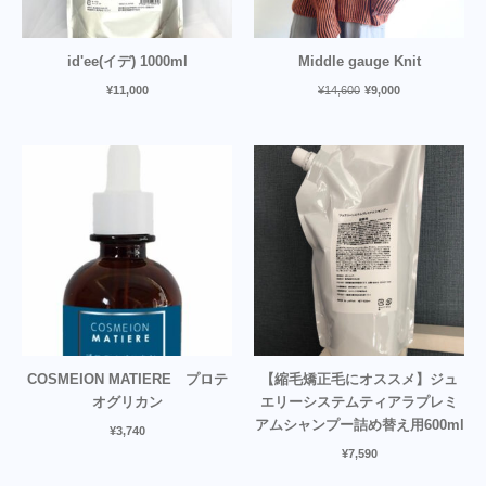
id'ee(イデ) 1000ml
Middle gauge Knit
¥
11,000
¥
14,600
¥
9,000
COSMEION MATIERE プロテ
【縮毛矯正毛にオススメ】ジュ
オグリカン
エリーシステムティアラプレミ
アムシャンプー詰め替え用600ml
¥
3,740
¥
7,590