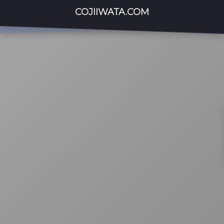
COJIIWATA.COM