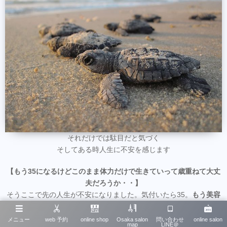
それだけでは駄目だと気づく
そしてある時人生に不安を感じます
【もう35になるけどこのまま体力だけで生きていって歳重ねて大丈
夫だろうか・・】
そうここで先の人生が不安になりました。気付いたら35。
もう美容
師として働いていくのに半分ぐらい人生はきてしまいました。
メニュー
web 予約
online shop
Osaka salon
問い合わせ
online salon
map
LINE＠