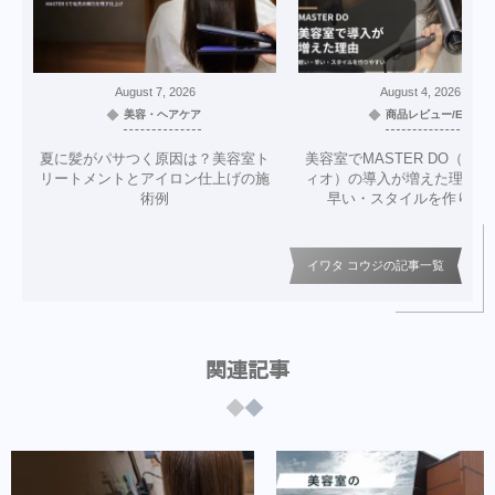
August
7
,
2026
August
4
,
2026
美容・ヘアケア
商品レビュー/EC
夏に髪がパサつく原因は？美容室ト
美容室でMASTER DO（マ
リートメントとアイロン仕上げの施
ィオ）の導入が増えた理由｜
術例
早い・スタイルを作りや
イワタ コウジの記事一覧
関連記事