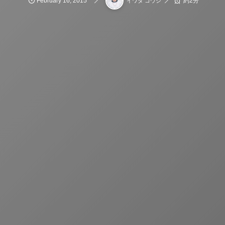
February
16
,
2015
約2分
イワタ コウジ