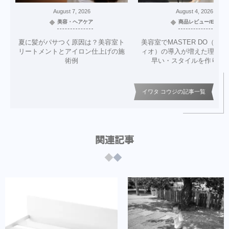
August
7
,
2026
August
4
,
2026
美容・ヘアケア
商品レビュー/EC
夏に髪がパサつく原因は？美容室ト
美容室でMASTER DO（マ
リートメントとアイロン仕上げの施
ィオ）の導入が増えた理由｜
術例
早い・スタイルを作りや
イワタ コウジの記事一覧
関連記事