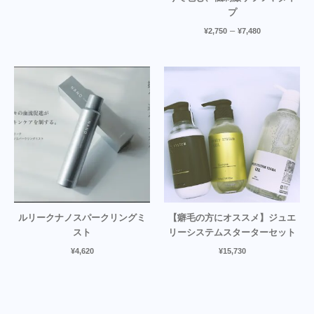
プ
–
¥
2,750
¥
7,480
ルリークナノスパークリングミ
【癖毛の方にオススメ】ジュエ
スト
リーシステムスターターセット
¥
4,620
¥
15,730