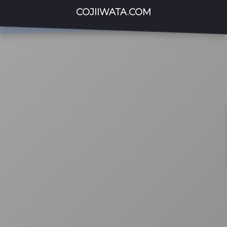
COJIIWATA.COM