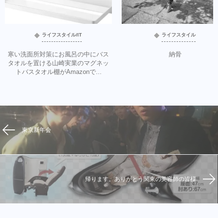
ライフスタイル/IT
ライフスタイル
寒い洗面所対策にお風呂の中にバス
納骨
タオルを置ける山崎実業のマグネッ
トバスタオル棚がAmazonで...
東京新年会
帰ります。ありがとう関東の美容師の皆様