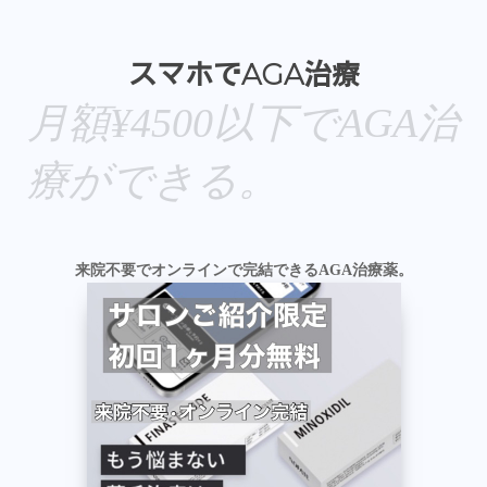
スマホでAGA治療
月額¥4500以下でAGA治
療ができる。
来院不要でオンラインで完結できるAGA治療薬。