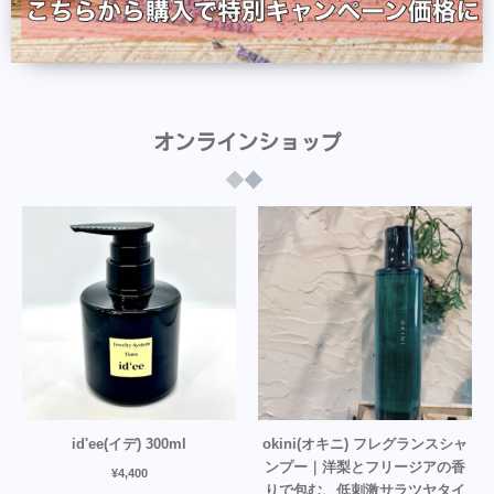
オンラインショップ
id'ee(イデ) 300ml
okini(オキニ) フレグランスシャ
ンプー｜洋梨とフリージアの香
¥
4,400
りで包む、低刺激サラツヤタイ