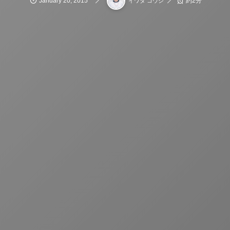
January
20
,
2015
約2分
イワタ コウジ