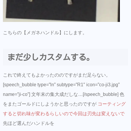
こちらの【メガネハンドル】にします。
まだ少しカスタムする。
これで終えてもよかったののですがまだ足らない。
[speech_bubble type=”ln” subtype=”R1″ icon=”co-ji3.jpg”
name=”ji-co”] 文年末の集大成だしな…[/speech_bubble] 色
をまたゴールドにしようかと思ったのですが
コーティング
すると切れ味が変わるらしいので今回は刃先は変えないで
先ほど選んだハンドルを