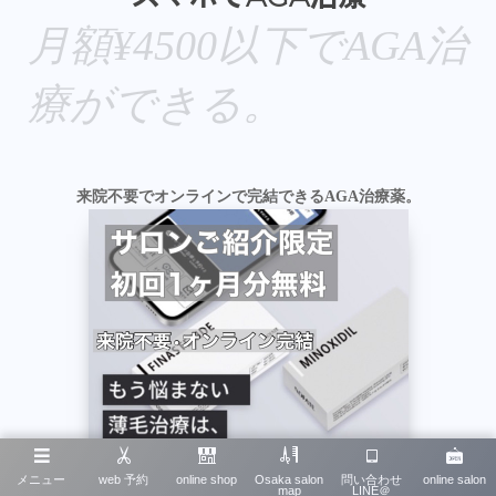
月額¥4500以下でAGA治
療ができる。
来院不要でオンラインで完結できるAGA治療薬。
メニュー
web 予約
online shop
Osaka salon
問い合わせ
online salon
map
LINE＠