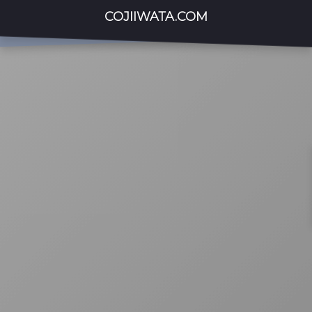
COJIIWATA.COM