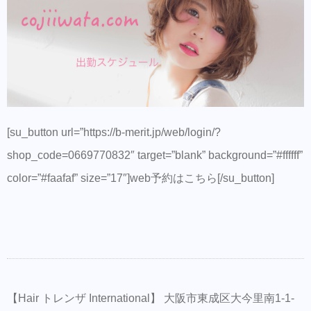
[su_button url=”https://b-merit.jp/web/login/?
shop_code=0669770832″ target=”blank” background=”#ffffff”
color=”#faafaf” size=”17″]web予約はこちら[/su_button]
【Hair トレンザ International】 大阪市東成区大今里南1-1-