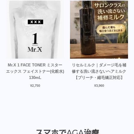
Mr.X 1 FACE TONER ミスター
リセルミルク｜ダメージ毛を補
エックス フェイストナー(化粧水)
修する洗い流さないヘアミルク
130mL
【ブリーチ・縮毛矯正対応】
¥
2,750
¥
3,960
スマホでAGA治療