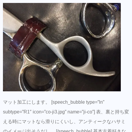
マット加工にします。 [speech_bubble type=”ln”
subtype=”R1″ icon=”co-ji3.jpg” name=”ji-co”] 表、裏と持ち変
える時にマットなら滑りにくいし、アンティークなハサミ
のイメージ出そうだし。 [/speech_bubble] 基本古着好きな