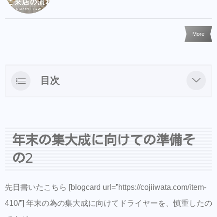
More
目次
年末の集大成に向けての準備その2
今回作るハサミは？
年末の集大成に向けての準備そ
持ち手を決める
の2
まだ少しカスタムする。
オーダー完了
先日書いたこちら [blogcard url=”https://cojiiwata.com/item-
明日もう一丁特別なセニングを、見させても
410/”] 年末の為の集大成に向けてドライヤーを、慎重したの
らい購入します。