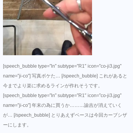
[speech_bubble type=”ln” subtype=”R1″ icon=”co-ji3.jpg”
name=”ji-co”] 写真ボケた… [/speech_bubble] これがあると
今までより楽に求めるラインが作れそうです。
[speech_bubble type=”ln” subtype=”R1″ icon=”co-ji3.jpg”
name=”ji-co”] 年末の為に買うか………諭吉が消えていく
が… [/speech_bubble] とりあえずベースは今回カーブシザ
ーにします。