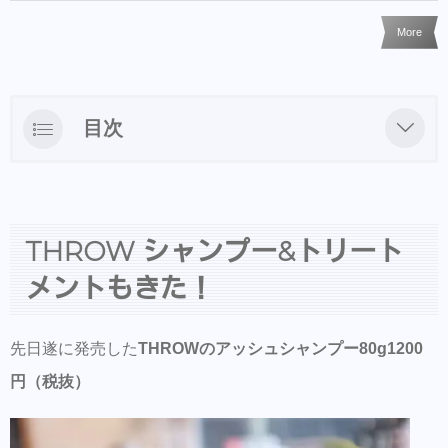
More
目次
THROW シャンプー&トリートメントもき
た！
当たり前ですがTHROW のカラーとは相性抜
THROW シャンプー&トリート
群ですのでTHROW ファンなら一度是非お試
メントもきた！
しあれ。
ヘアアクセ等はBASEでも買えるようにな
先日遂に発売した
THROWのアッシュシャンプー80g1200
りました
円（税抜）
VALUでお得なクーポンゲット
ご来店前のカルテの事前登録が時短でオス