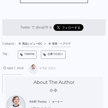
Twitter で
@coji79
を
商品レビュー/EC
美容・ヘアケア
THROW
仕事での日々
April
7
,
2018
イワタ コウジ
About The Author
HAIR Trenza
オーナー