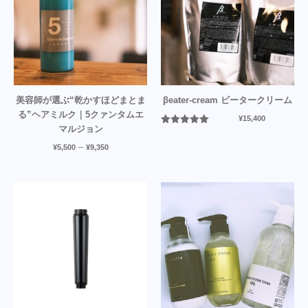
美容師が選ぶ“乾かすほどまとま
βeater-cream ビータークリーム
る”ヘアミルク｜5クァンタムエ
¥
15,400
マルジョン
5段階中
5.00
の評価
–
¥
5,500
¥
9,350