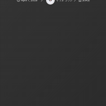
April
7
,
2018
約4分
イワタ コウジ