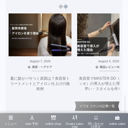
August
7
,
2026
August
4
,
2026
美容・ヘアケア
商品レビュー/EC
夏に髪がパサつく原因は？美容室ト
美容室でMASTER DO（マ
リートメントとアイロン仕上げの施
ィオ）の導入が増えた理由｜
術例
早い・スタイルを作りや
イワタ コウジの記事一覧
メニュー
web 予約
online shop
Osaka salon
問い合わせ
online salon
map
LINE＠