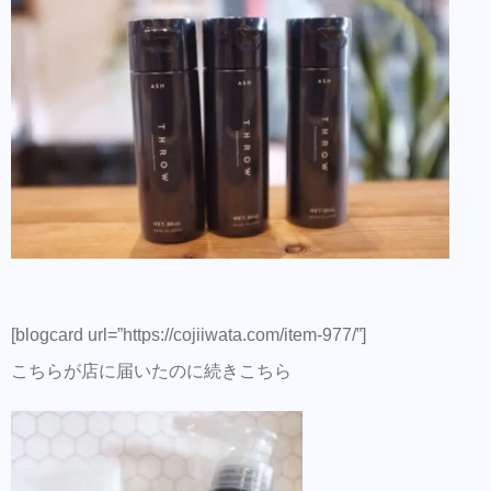
スメ！
美容師の方にはこちらもオススメ。SNSプ
ロモーション特化型美容師オンラインサロ
ン【Routine 】メンバー募集中
[blogcard url=”https://cojiiwata.com/item-977/”]
こちらが店に届いたのに続きこちら