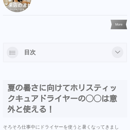
More
目次
夏の暑さに向けてホリスティックキュアドラ
イヤーの◯◯は意外と使える！
ホリスティックキュアドライヤーの弱風はそ
夏の暑さに向けてホリスティッ
んなに熱くない！
クキュアドライヤーの◯◯は意
今日気づいたのだがホリスティックキュアド
外と使える！
ライヤーを弱風にして、地肌近くから当てて
もそんなに熱くはないし風量もそこそこあ
る。 音もそこまで五月蝿くなく手を振らなく
そろそろ仕事中にドライヤーを使うと暑くなってきまし