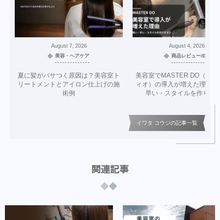
August
7
,
2026
August
4
,
2026
美容・ヘアケア
商品レビュー/EC
夏に髪がパサつく原因は？美容室ト
美容室でMASTER DO（マ
リートメントとアイロン仕上げの施
ィオ）の導入が増えた理由｜
術例
早い・スタイルを作りや
イワタ コウジの記事一覧
関連記事