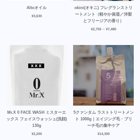
Altoオイル
okini(オキニ) フレグランストリ
ートメント（軽やか保湿／洋梨
¥
3,630
とフリージアの香り）
–
¥
2,750
¥
7,480
Mr.X 0 FACE WASH ミスターエ
5クァンタム ラストトリートメン
ックス フェイスウォッシュ(洗顔)
ト 1000g｜エイジング毛・ブリ
130g
ーチ毛の集中ケア
¥
2,200
¥
14,300