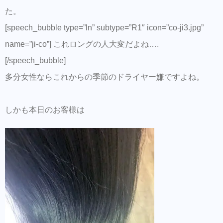
てもよく楽だわ。 これから暑くなるからこの
た。
使い方は良いかも。 【Hair トレンザ
INTERNATIONAL 】 大阪府大阪市東成区大今
[speech_bubble type=”ln” subtype=”R1″ icon=”co-ji3.jpg”
里南1-1-19小山今里ビル1階 06-6977-0832
name=”ji-co”] これロングの人大変だよね….
LINE、LINE@,Twitterでも予約、お問い合わ
[/speech_bubble]
せできます。【LINE ID ji-co 】【LINE@
MYA9271M】【Twitter @coji79 】 大阪市地
多分女性ならこれからの季節のドライヤー嫌ですよね。
下鉄今里駅すぐ。 #hair #style #ヘアー #ヘア
サロン #サロン #髪型 #サロモ #美容師 #美容
しかも本日のお客様は
院 #鶴橋 #大阪 #関西 #今里 #トレンザ #ジー
コスタイル #love #THROW #緑橋 #美容師募
集 #玉造 #japan #photo #fashion #カジュアル
#スタッフ募集 #instagood #girl #cute #ar #ホ
リスティックキュアドライヤー
お待ちの方は一度試してみてください。
SNSプロモーション特化型美容師オンライン
サロン【Routine 】メンバー募集中