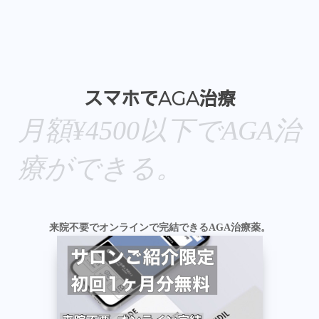
スマホでAGA治療
月額¥4500以下でAGA治
療ができる。
来院不要でオンラインで完結できるAGA治療薬。