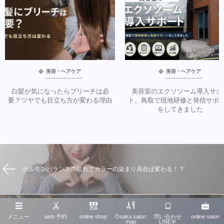
美容・ヘアケア
美容・ヘアケア
白髪が気になったらブリーチは必
美容室のエクソソーム導入サポ
要？ツヤでも目立ち方が変わる理由
ト。鳥取で現地研修と発信サポ
をしてきました
ホルモンバランスの乱れでカラーの染まり具合は変わる！？
メニュー
web 予約
online shop
Osaka salon
問い合わせ
online salon
SNSに恥ずかしい所を晒されてたからアレを使って見ることした。
map
LINE＠