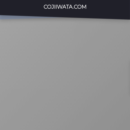
COJIIWATA.COM