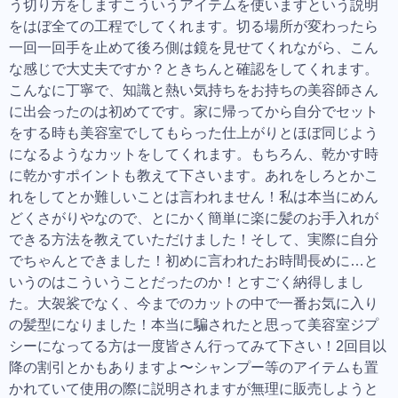
う切り方をしますこういうアイテムを使いますという説明
をはぼ全ての工程でしてくれます。切る場所が変わったら
一回一回手を止めて後ろ側は鏡を見せてくれながら、こん
な感じで大丈夫ですか？ときちんと確認をしてくれます。
こんなに丁寧で、知識と熱い気持ちをお持ちの美容師さん
に出会ったのは初めてです。家に帰ってから自分でセット
をする時も美容室でしてもらった仕上がりとほぼ同じよう
になるようなカットをしてくれます。もちろん、乾かす時
に乾かすポイントも教えて下さいます。あれをしろとかこ
れをしてとか難しいことは言われません！私は本当にめん
どくさがりやなので、とにかく簡単に楽に髪のお手入れが
できる方法を教えていただけました！そして、実際に自分
でちゃんとできました！初めに言われたお時間長めに…と
いうのはこういうことだったのか！とすごく納得しまし
た。大袈裟でなく、今までのカットの中で一番お気に入り
の髪型になりました！本当に騙されたと思って美容室ジプ
シーになってる方は一度皆さん行ってみて下さい！2回目以
降の割引とかもありますよ〜シャンプー等のアイテムも置
かれていて使用の際に説明されますが無理に販売しようと