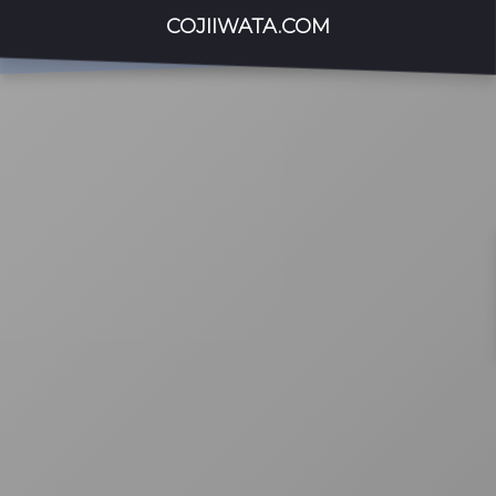
COJIIWATA.COM