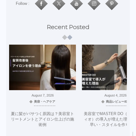
Follow :
Recent Posted
August
7
,
2026
August
4
,
2026
美容・ヘアケア
商品レビュー/EC
夏に髪がパサつく原因は？美容室ト
美容室でMASTER DO（マ
リートメントとアイロン仕上げの施
ィオ）の導入が増えた理由｜
術例
早い・スタイルを作りや