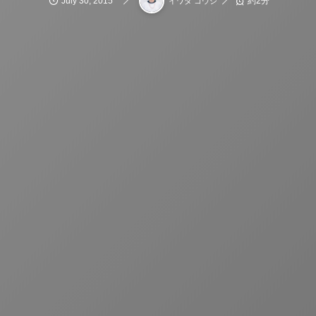
July
30
,
2015
約2分
イワタ コウジ