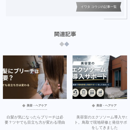
イワタ コウジの記事一覧
関連記事
美容・ヘアケア
美容・ヘアケア
白髪が気になったらブリーチは必
美容室のエクソソーム導入サポ
要？ツヤでも目立ち方が変わる理由
ト。鳥取で現地研修と発信サポ
をしてきました