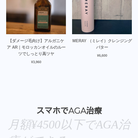
【ダメージ毛向け】アルガニケ
MERAY （ミレイ）クレンジング
ア AR｜モロッカンオイルのルー
バター
ツでしっとり高ツヤ
¥
6,600
¥
3,960
スマホでAGA治療
月額¥4500以下でAGA治