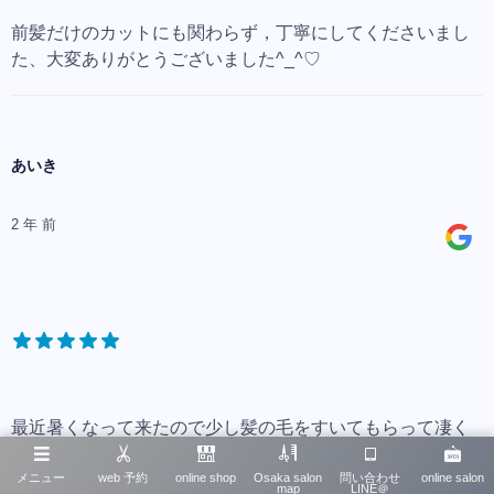
前髪だけのカットにも関わらず，丁寧にしてくださいまし
た、大変ありがとうございました^_^♡
あいき
2 年 前
最近暑くなって来たので少し髪の毛をすいてもらって凄く
すっきりしました
凄く手際よく進めてくれたのでよかったです
メニュー
web 予約
online shop
Osaka salon
問い合わせ
online salon
map
LINE＠