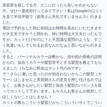
美容室を探してる方、どこに行ったら良いかわからない
方、ぜひ一度絶対行ってみて下さい！私はGoogleの口コミ
を見て半信半疑で（岩田さん失礼ですいません💦）行きま
した。
電話で予約をした時に初回はお時間を長めにいただきます
が大丈夫ですか？と聞かれ、特に時間は大丈夫だったんで
すが、カットだけやのに？と不思議な質問のような、すご
く気遣いをしてくれるお店なんだなぁと思いながら行きま
した。
すると、パーソナルカラー診断から、頭や顔の骨格の説明
からの、似合うカラーや髪型苦手とする髪型を教えてもら
えました（ちなみに料金はカット代のみです）
で！さらに凄いと思ったのが似合わないからこの髪型（カ
ラー）はしませんと美容師さんの意見を押し付けるのでは
なく、お客さんがしたい髪型と似合う髪型のバランスを取
ってカットして下さいます。もちろんお客さんが絶対して
ほしくないことはしません！
カットの際もこういう髪質だからこういうハサミでこうい